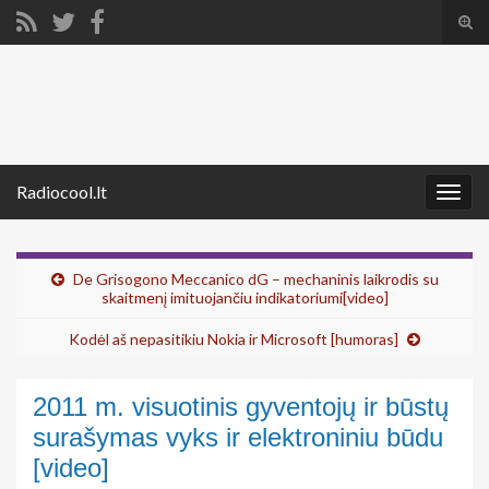
Tog
sear
Search for:
for
Radiocool.lt
Togg
navig
De Grisogono Meccanico dG – mechaninis laikrodis su
skaitmenį imituojančiu indikatoriumi[video]
Kodėl aš nepasitikiu Nokia ir Microsoft [humoras]
2011 m. visuotinis gyventojų ir būstų
surašymas vyks ir elektroniniu būdu
[video]