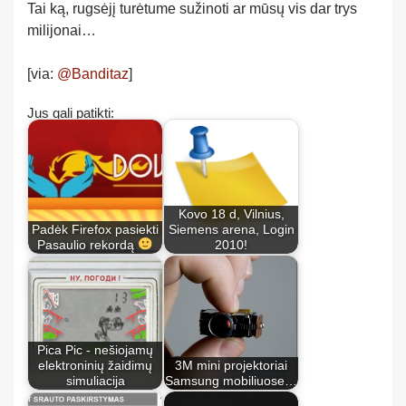
Tai ką, rugsėjį turėtume sužinoti ar mūsų vis dar trys
milijonai…
[via:
@Banditaz
]
Jus gali patikti:
Kovo 18 d, Vilnius,
Padėk Firefox pasiekti
Siemens arena, Login
Pasaulio rekordą
2010!
Pica Pic - nešiojamų
elektroninių žaidimų
3M mini projektoriai
simuliacija
Samsung mobiliuose…