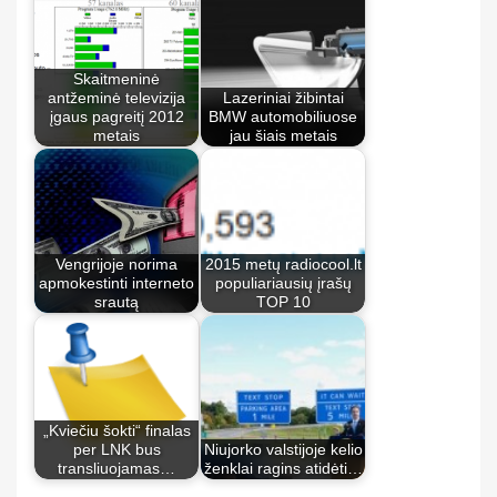
Skaitmeninė
antžeminė televizija
Lazeriniai žibintai
įgaus pagreitį 2012
BMW automobiliuose
metais
jau šiais metais
Vengrijoje norima
2015 metų radiocool.lt
apmokestinti interneto
populiariausių įrašų
srautą
TOP 10
„Kviečiu šokti“ finalas
per LNK bus
Niujorko valstijoje kelio
transliuojamas…
ženklai ragins atidėti…