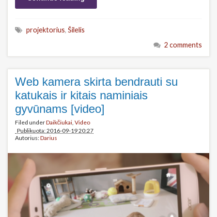
projektorius
,
Šilelis
2 comments
Web kamera skirta bendrauti su
katukais ir kitais naminiais
gyvūnams [video]
Filed under
Daikčiukai
,
Video
Publikuota: 2016-09-19 20:27
Autorius:
Darius