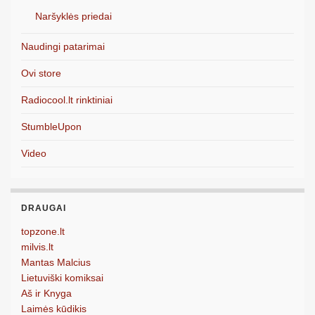
Naršyklės priedai
Naudingi patarimai
Ovi store
Radiocool.lt rinktiniai
StumbleUpon
Video
DRAUGAI
topzone.lt
milvis.lt
Mantas Malcius
Lietuviški komiksai
Aš ir Knyga
Laimės kūdikis