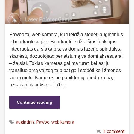
Pawbo tai web kamera, kuri leidžia stebėti augintinius
ir bendrauti su jais. Bendrauti leidžia šios funkcijos:
integruotas garsiakalbis; valdomas lazerio spindulys;
skanėstų dozuotojas; per atstumą valdomi aksesuarai
– žaislai. Tokias kameras galima turėti kelias, jų
transliuojamą vaizdą taip pat gali stebėti keli žmonės
vienu metu. Kameros be papildomų priedų kaina,
užsakant iš anksto – 170 …
Continue reading
augintinis
,
Pawbo
,
web kamera
1 comment