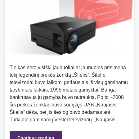
Tie kas nėra visiški jaunuoliai ar jaunuolės prisimena
tokį legendinį prekės ženklą „Šilelis“. Šilelio
televizoriai buvo laikomi geriausiais iš visų gaminamų
tarybiniais laikais. 1995 metais gamyklai „Banga“
bankrutavus jų gamyba buvo nutraukta. Po to ~2008
šis prekės ženklas buvo sugrįžęs UAB „Naujasis
Šilelis“ dėka, bet jis tiesiog buvo dedamas ant
Turkijoje gaminamų Vestel televizorių. „Naujasis …
Continue reading