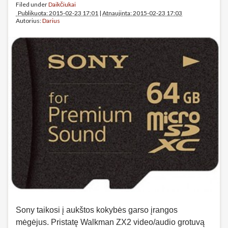
Filed under
Daikčiukai
Publikuota: 2015-02-23 17:01
|
Atnaujinta: 2015-02-23 17:03
Autorius:
Darius
Sony taikosi į aukštos kokybės garso įrangos
mėgėjus. Pristatę Walkman ZX2 video/audio grotuvą