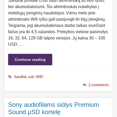
Sandisk pristatė USB flash atmintinuką su Wifi ryšiu,
bei akumuliatoriumi. Šis atmintinukas nutaikytas į
mobiliųjų įrenginių naudotojus. Vienu metu prie
atmintinuko Wifi ryšiu gali pasijungti iki trijų įrenginių.
Teigiama, jog akumuliatoriaus darbo laikas siunčiant
failus yra iki 4,5 valandos. Prekybos vietose pasirodys
16, 32, 64, 128 GB talpos versijos. Jų kaina 30 – 100
USD. …
Continue reading
Sandisk
,
usb
,
WiFi
2 comments
Sony audiofilams siūlys Premium
Sound µSD kortelę