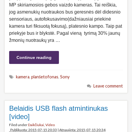
MP skiriamosios gebos vaizdo kameras. Tai reiškia,
jog asmenukių nuotraukos bus geresnės dėl didesnio
sensoriaus, autofokusavimo(dažniausiai priekinė
kamera turi fiksuotą fokusą), platesnio kampo. Taip pat
priekyje bus ir blykstė. Pagal vieną tyrimą 30% jaunų
žmonių nuotraukų yra …
Continue reading
kamera
,
planšetofonas
,
Sony
Leave comment
Belaidis USB flash atmintinukas
[video]
Filed under
Daikčiukai
,
Video
Publikuota: 2015-07-15 20:33
|
Atnaujinta: 2015-07-15 20:34