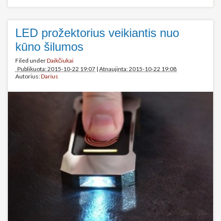
LED prožektorius veikiantis nuo
kūno šilumos
Filed under
Daikčiukai
Publikuota: 2015-10-22 19:07
|
Atnaujinta: 2015-10-22 19:08
Autorius:
Darius