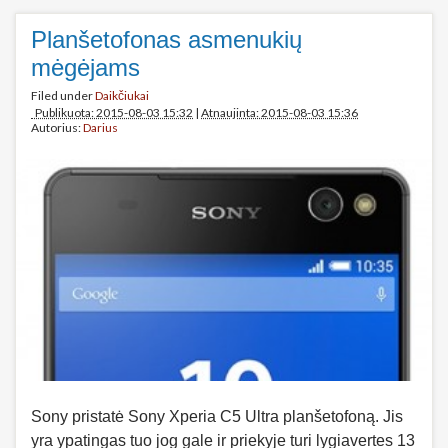
Planšetofonas asmenukių
mėgėjams
Filed under
Daikčiukai
Publikuota: 2015-08-03 15:32
|
Atnaujinta: 2015-08-03 15:36
Autorius:
Darius
Sony pristatė Sony Xperia C5 Ultra planšetofoną. Jis
yra ypatingas tuo jog gale ir priekyje turi lygiavertes 13