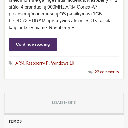
išleidimo siūlė galingesnius modelius. Rasbberry Pi 2
siūlo: 4 branduolių 900MHz ARM Cortex-A7
procesorių(modernesnių OS palaikymas) 1GB
LPDDR2 SDRAM operatyvios atminties O visa kita
kaip ankstesniame Raspberry Pi …
Continue reading
ARM
,
Raspberry Pi
,
Windows 10
22 comments
LOAD MORE
TEMOS