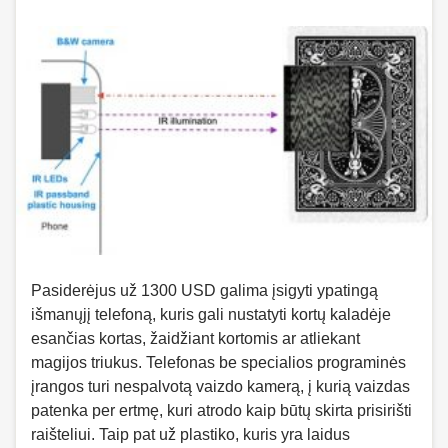
Pasiderėjus už 1300 USD galima įsigyti ypatingą
išmanųjį telefoną, kuris gali nustatyti kortų kaladėje
esančias kortas, žaidžiant kortomis ar atliekant
magijos triukus. Telefonas be specialios programinės
įrangos turi nespalvotą vaizdo kamerą, į kurią vaizdas
patenka per ertmę, kuri atrodo kaip būtų skirta prisirišti
raišteliui. Taip pat už plastiko, kuris yra laidus