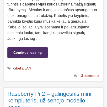
turintis sidabrines vijas kurios užtikrina mažą signalų
iškraipymą. Metalas ir anglies pluoštas apsaugo nuo
elektromagnetinių trukdžių. Kabelis yra kryptinis,
parinkta kryptis kuria muzika keliauja geriausiai.
Kabelio izoliacija yra įsotinama ir poliarizuojama
elektriniu lauku, tam, kad ji nepaveiktų signalų.
Juokinga tai, jog …
Continue reading
kabelis
,
LAN
13 comments
Raspberry Pi 2 – galingesnis mini
kompiuteris, už senojo modelio