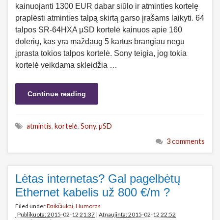
kainuojanti 1300 EUR dabar siūlo ir atminties kortelę
praplėsti atminties talpą skirtą garso įrašams laikyti. 64
talpos SR-64HXA µSD kortelė kainuos apie 160
dolerių, kas yra maždaug 5 kartus brangiau negu
įprasta tokios talpos kortelė. Sony teigia, jog tokia
kortelė veikdama skleidžia …
Continue reading
atmintis
,
kortelė
,
Sony
,
µSD
3 comments
Lėtas internetas? Gal pagelbėtų
Ethernet kabelis už 800 €/m ?
Filed under
Daikčiukai
,
Humoras
Publikuota: 2015-02-12 21:37
|
Atnaujinta: 2015-02-12 22:52