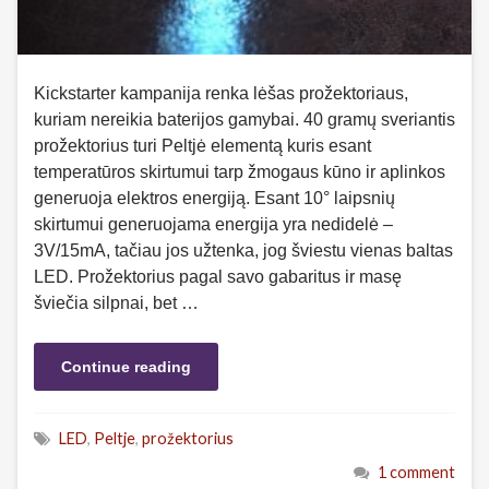
Kickstarter kampanija renka lėšas prožektoriaus,
kuriam nereikia baterijos gamybai. 40 gramų sveriantis
prožektorius turi Peltjė elementą kuris esant
temperatūros skirtumui tarp žmogaus kūno ir aplinkos
generuoja elektros energiją. Esant 10° laipsnių
skirtumui generuojama energija yra nedidelė –
3V/15mA, tačiau jos užtenka, jog šviestu vienas baltas
LED. Prožektorius pagal savo gabaritus ir masę
šviečia silpnai, bet …
Continue reading
LED
,
Peltje
,
prožektorius
1 comment