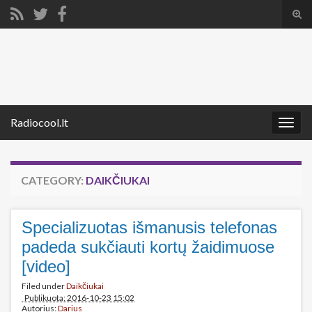
Tog
sear
Search for:
for
Radiocool.lt
Togg
navig
CATEGORY:
DAIKČIUKAI
Specializuotas išmanusis telefonas
padeda sukčiauti kortų žaidimuose
[video]
Filed under
Daikčiukai
Publikuota: 2016-10-23 15:02
Autorius:
Darius