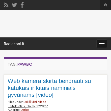
Tog
sear
Search for:
for
Radiocool.lt
Togg
navig
TAG:
PAWBO
Web kamera skirta bendrauti su
katukais ir kitais naminiais
gyvūnams [video]
Filed under
Daikčiukai
,
Video
Publikuota: 2016-09-19 20:27
Autorius:
Darius