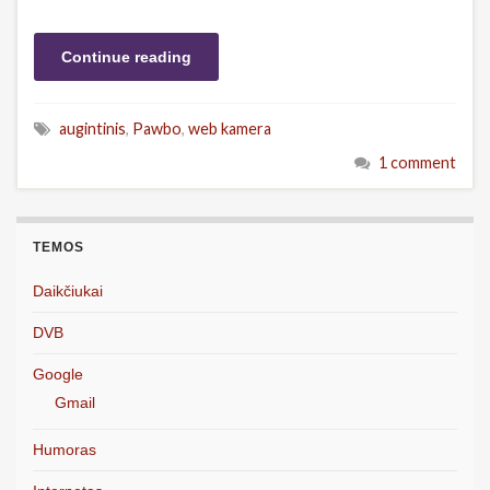
Continue reading
augintinis
,
Pawbo
,
web kamera
1 comment
TEMOS
Daikčiukai
DVB
Google
Gmail
Humoras