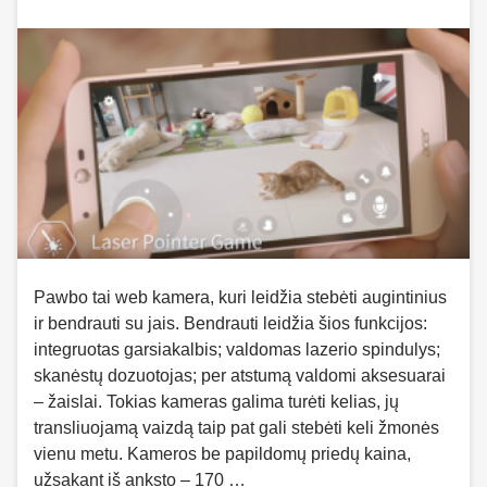
Pawbo tai web kamera, kuri leidžia stebėti augintinius
ir bendrauti su jais. Bendrauti leidžia šios funkcijos:
integruotas garsiakalbis; valdomas lazerio spindulys;
skanėstų dozuotojas; per atstumą valdomi aksesuarai
– žaislai. Tokias kameras galima turėti kelias, jų
transliuojamą vaizdą taip pat gali stebėti keli žmonės
vienu metu. Kameros be papildomų priedų kaina,
užsakant iš anksto – 170 …