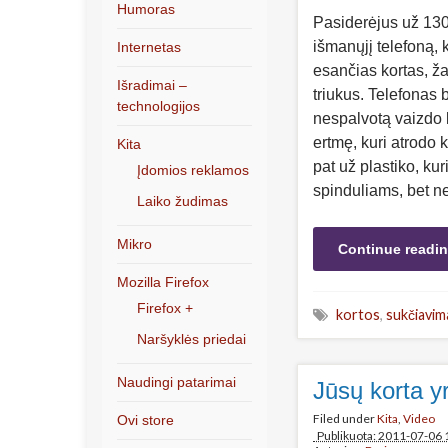
Humoras
Pasiderėjus už 130
išmanųjį telefoną, k
Internetas
esančias kortas, ža
Išradimai –
triukus. Telefonas 
technologijos
nespalvotą vaizdo 
ertmę, kuri atrodo ka
Kita
pat už plastiko, ku
Įdomios reklamos
spinduliams, bet 
Laiko žudimas
Mikro
Continue readi
Mozilla Firefox
Firefox +
kortos
,
sukčiavim
Naršyklės priedai
Naudingi patarimai
Jūsų korta y
Filed under
Kita
,
Video
Ovi store
Publikuota: 2011-07-06 