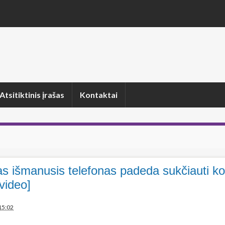
Atsitiktinis įrašas
Kontaktai
as išmanusis telefonas padeda sukčiauti ko
video]
15:02