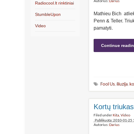
Autorius:
Darius
Radiocool.lt rinktiniai
Mathieu Bich atliek
StumbleUpon
Penn & Teller. Triuka
Video
pamatyti.
Continue readi
Fool Us
,
iliuzija
,
ko
Kortų triuka
Filed under
Kita
,
Video
Publikuota: 2010-01-25 
Autorius:
Darius