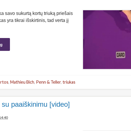
a savo sukurtą kortų triuką priešais
s yra tikrai išskirtinis, tad verta jį
ng
rtos
,
Mathieu Bich
,
Penn & Teller
,
triukas
s su paaiškinimu [video]
14:40