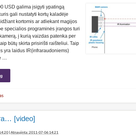
0 USD galima įsigyti ypatingą
uris gali nustatyti kortų kaladėje
idžiant kortomis ar atliekant magijos
be specialios programinės įrangos turi
kamerą, į kurią vaizdas patenka per
ip būtų skirta prisirišti raišteliui. Taip
ris yra laidus IR(infraraudoniems)
ne …
ng
as
ra… [video]
14:20
|
Atnaujinta: 2011-07-06 14:21