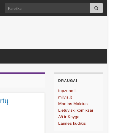
Search for:
DRAUGAI
topzone.lt
milvis.lt
rtų
Mantas Malcius
Lietuviški komiksai
Aš ir Knyga
Laimės kūdikis