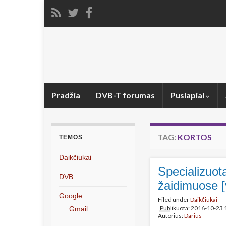
Pradžia
DVB-T forumas
Puslapiai
TAG:
KORTOS
TEMOS
Daikčiukai
Specializuot
DVB
žaidimuose [
Google
Filed under
Daikčiukai
Publikuota: 2016-10-23 
Gmail
Autorius:
Darius