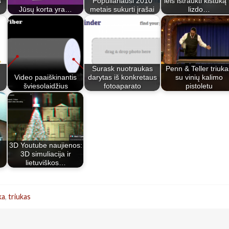
s
Populiariausi 2010
leis ištraukti kištuką 
Jūsų korta yra…
metais sukurti įrašai
lizdo…
Surask nuotraukas
Penn & Teller triuka
Video paaiškinantis
darytas iš konkretaus
su vinių kalimo
šviesolaidžius
fotoaparato
pistoletu
3D Youtube naujienos:
3D simuliacija ir
lietuviškos…
ka
,
triukas