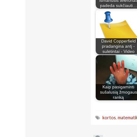
išmanusis telefona
padeda sukčiauti…
David Copperfield
pradangina antį -
sulėtintai - Video
Kaip pasigaminti
sušalusią žmogaus
ranką
kortos
,
matemati