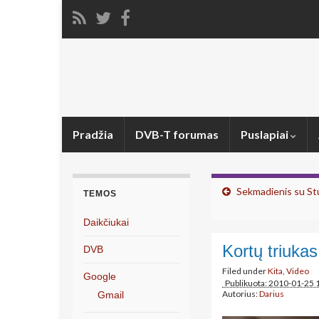
Pradžia
DVB-T forumas
Puslapiai
Sekmadienis su S
TEMOS
Daikčiukai
Kortų triukas
DVB
Filed under
Kita
,
Video
Google
Publikuota: 2010-01-25 
Autorius:
Darius
Gmail