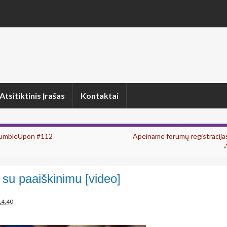
Atsitiktinis įrašas
Kontaktai
tumbleUpon #112
Apeiname forumų registracij
„
 su paaiškinimu [video]
14:40