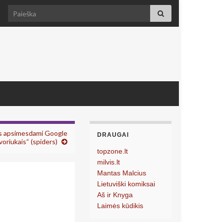
Search for:
as apsimesdami Google
DRAUGAI
voriukais“ (spiders)
topzone.lt
milvis.lt
Mantas Malcius
Lietuviški komiksai
Aš ir Knyga
Laimės kūdikis