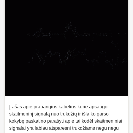
Įrašas apie prabangius kabelius kurie apsaugo
skaitmeninį signalą nuo trukdžių ir išlaiko garso
kokybę paskatino parašyti apie tai kodėl skaitmeniniai
signalai yra labiau atsparesni trukdžiams negu negu