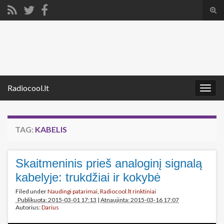
Tog
sear
Search for:
for
Radiocool.lt
Togg
navig
TAG:
KABELIS
Skaitmeninis prieš analoginį signalą
kabelyje: trukdžiai ir kokybė
Filed under
Naudingi patarimai
,
Radiocool.lt rinktiniai
Publikuota: 2015-03-01 17:13
|
Atnaujinta: 2015-03-16 17:07
Autorius:
Darius