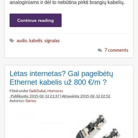
analoginiams ir dėl to nebūtina pirkti brangių kabelių.
Continue reading
audio
,
kabelis
,
signalas
7 comments
Lėtas internetas? Gal pagelbėtų
Ethernet kabelis už 800 €/m ?
Filed under
Daikčiukai
,
Humoras
Publikuota: 2015-02-12 21:37
|
Atnaujinta: 2015-02-12 22:52
Autorius:
Darius