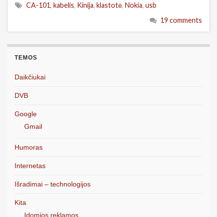
CA-101
,
kabelis
,
Kinija
,
klastotė
,
Nokia
,
usb
19 comments
TEMOS
Daikčiukai
DVB
Google
Gmail
Humoras
Internetas
Išradimai – technologijos
Kita
Įdomios reklamos