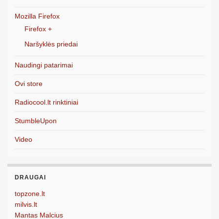
Mozilla Firefox
Firefox +
Naršyklės priedai
Naudingi patarimai
Ovi store
Radiocool.lt rinktiniai
StumbleUpon
Video
DRAUGAI
topzone.lt
milvis.lt
Mantas Malcius