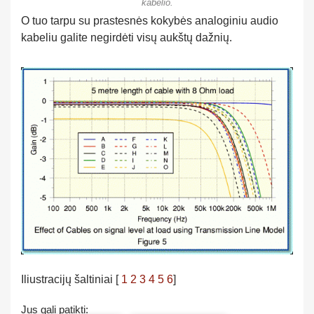
kabelio.
O tuo tarpu su prastesnės kokybės analoginiu audio
kabeliu galite negirdėti visų aukštų dažnių.
Iliustracijų šaltiniai [
1
2
3
4 5 6
]
Jus gali patikti: