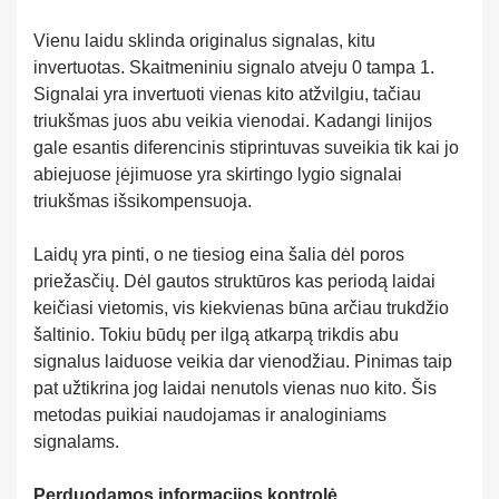
Vienu laidu sklinda originalus signalas, kitu
invertuotas. Skaitmeniniu signalo atveju 0 tampa 1.
Signalai yra invertuoti vienas kito atžvilgiu, tačiau
triukšmas juos abu veikia vienodai. Kadangi linijos
gale esantis diferencinis stiprintuvas suveikia tik kai jo
abiejuose įėjimuose yra skirtingo lygio signalai
triukšmas išsikompensuoja.
Laidų yra pinti, o ne tiesiog eina šalia dėl poros
priežasčių. Dėl gautos struktūros kas periodą laidai
keičiasi vietomis, vis kiekvienas būna arčiau trukdžio
šaltinio. Tokiu būdų per ilgą atkarpą trikdis abu
signalus laiduose veikia dar vienodžiau. Pinimas taip
pat užtikrina jog laidai nenutols vienas nuo kito. Šis
metodas puikiai naudojamas ir analoginiams
signalams.
Perduodamos informacijos kontrolė