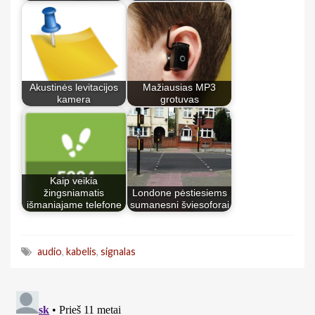
Akustinės levitacijos
Mažiausias MP3
kamera
grotuvas
Kaip veikia
žingsniamatis
Londone pėstiesiems
išmaniajame telefone
sumanesni šviesoforai
audio
,
kabelis
,
signalas