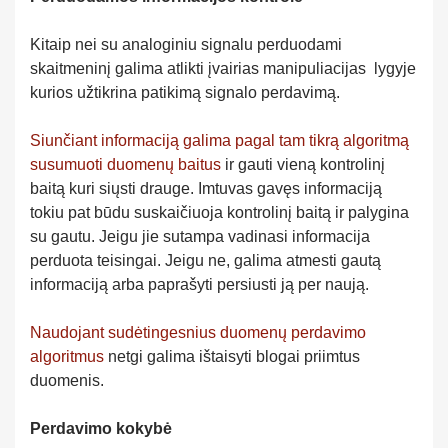
Kitaip nei su analoginiu signalu perduodami
skaitmeninį galima atlikti įvairias manipuliacijas lygyje
kurios užtikrina patikimą signalo perdavimą.
Siunčiant informaciją galima pagal tam tikrą algoritmą
susumuoti duomenų baitus
ir gauti vieną kontrolinį
baitą kuri siųsti drauge. Imtuvas gavęs informaciją
tokiu pat būdu suskaičiuoja kontrolinį baitą ir palygina
su gautu. Jeigu jie sutampa vadinasi informacija
perduota teisingai. Jeigu ne, galima atmesti gautą
informaciją arba paprašyti persiusti ją per naują.
Naudojant sudėtingesnius duomenų perdavimo
algoritmus
netgi galima ištaisyti blogai priimtus
duomenis.
Perdavimo kokybė