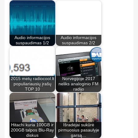
Audio informacijos
Audio informacijos
suspaudimas 1/2
suspaudimas 2/2
2015 metų radiocool.lt
Norvegijoje 2017
populiariausių įrašų
neliks analoginio FM
TOP 10
radijo
Hitachi kuria 100GB ir
Išradėjai sukūrė
200GB talpos Blu-Ray
pirmuosius pasaulyje
diskus
garsą…