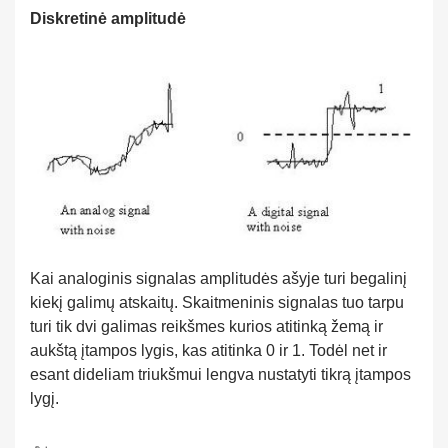
Diskretinė amplitudė
Kai analoginis signalas amplitudės ašyje turi begalinį
kiekį galimų atskaitų. Skaitmeninis signalas tuo tarpu
turi tik dvi galimas reikšmes kurios atitinką žemą ir
aukštą įtampos lygis, kas atitinka 0 ir 1. Todėl net ir
esant dideliam triukšmui lengva nustatyti tikrą įtampos
lygį.