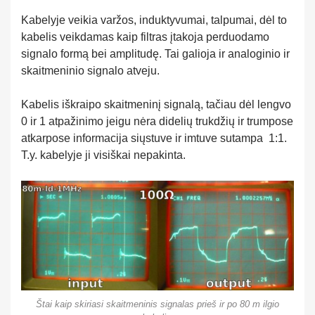
Kabelyje veikia varžos, induktyvumai, talpumai, dėl to
kabelis veikdamas kaip filtras įtakoja perduodamo
signalo formą bei amplitudę. Tai galioja ir analoginio ir
skaitmeninio signalo atveju.
Kabelis iškraipo skaitmeninį signalą, tačiau dėl lengvo
0 ir 1 atpažinimo jeigu nėra didelių trukdžių ir trumpose
atkarpose informacija siųstuve ir imtuve sutampa 1:1.
T.y. kabelyje ji visiškai nepakinta.
Štai kaip skiriasi skaitmeninis signalas prieš ir po 80 m ilgio