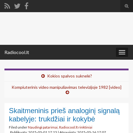
Tog
sear
Search for:
for
Radiocool.lt
Togg
navig
Kokios spalvos suknelė?
Kompiuterinis video manipuliavimas televizijoje 1982 [video]
Skaitmeninis prieš analoginį signalą
kabelyje: trukdžiai ir kokybė
Filed under
Naudingi patarimai
,
Radiocool.lt rinktiniai
Publikuota: 2015-03-01 17:13
|
Atnaujinta: 2015-03-16 17:07