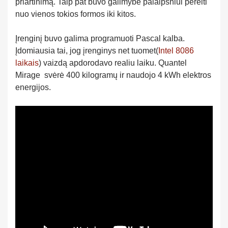
priartinimą. Taip pat buvo galimybė palaipsniui pereiti
nuo vienos tokios formos iki kitos.
Įrenginį buvo galima programuoti Pascal kalba.
Įdomiausia tai, jog įrenginys net tuomet(
Intel 8086
laikais
) vaizdą apdorodavo realiu laiku. Quantel
Mirage svėrė 400 kilogramų ir naudojo 4 kWh elektros
energijos.