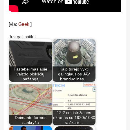
[via:
Geek
]
Jus gali patikti:
Pastebėjimas apie
Kaip turėjo vykti
vaizdo plokščių
galingiausios JAV
pažangą
branduolinės…
12,2 cm įstrižainės
Deimanto formos
ekranas su 1920x1080
sankryža
raiška ir…