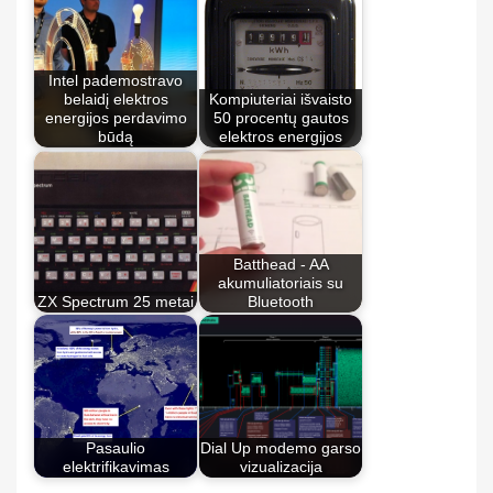
Intel pademostravo
belaidį elektros
Kompiuteriai išvaisto
energijos perdavimo
50 procentų gautos
būdą
elektros energijos
Batthead - AA
akumuliatoriais su
ZX Spectrum 25 metai
Bluetooth
Pasaulio
Dial Up modemo garso
elektrifikavimas
vizualizacija