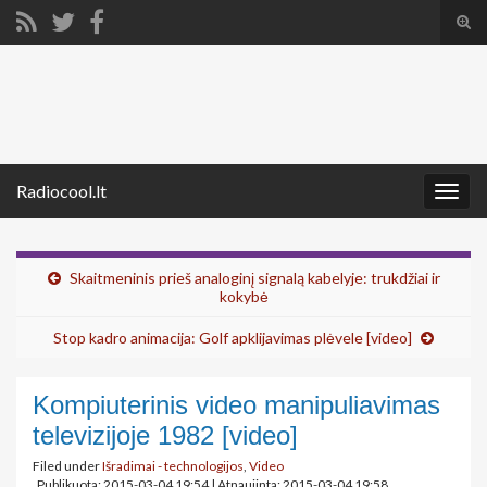
Tog
sear
Search for:
for
Radiocool.lt
Togg
navig
Skaitmeninis prieš analoginį signalą kabelyje: trukdžiai ir
kokybė
Stop kadro animacija: Golf apklijavimas plėvele [video]
Kompiuterinis video manipuliavimas
televizijoje 1982 [video]
Filed under
Išradimai - technologijos
,
Video
Publikuota: 2015-03-04 19:54
|
Atnaujinta: 2015-03-04 19:58