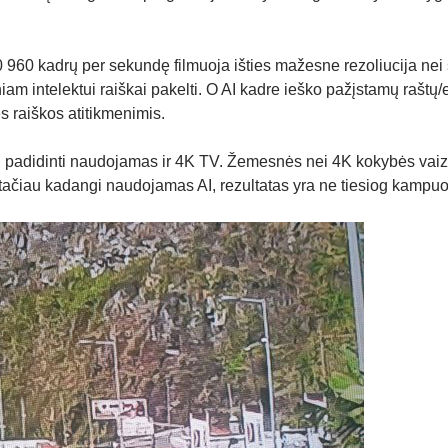
960 kadrų per sekundę filmuoja išties mažesne rezoliucija nei 
niam intelektui raiškai pakelti. O AI kadre ieško pažįstamų raštų/
s raiškos atitikmenimis.
 padidinti naudojamas ir 4K TV. Žemesnės nei 4K kokybės vaiz
 tačiau kadangi naudojamas AI, rezultatas yra ne tiesiog kampuo