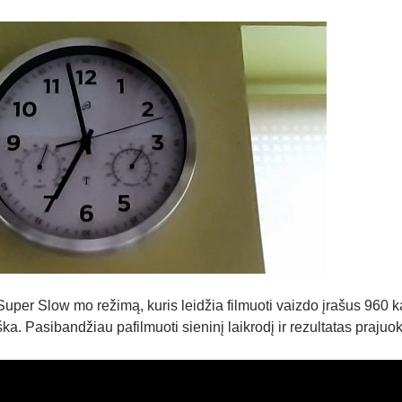
uper Slow mo režimą, kuris leidžia filmuoti vaizdo įrašus 960 
ka. Pasibandžiau pafilmuoti sieninį laikrodį ir rezultatas prajuok