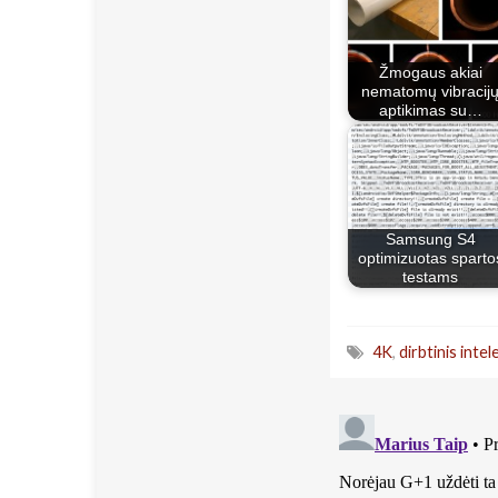
Žmogaus akiai
nematomų vibracij
aptikimas su…
Samsung S4
optimizuotas sparto
testams
4K
,
dirbtinis intel