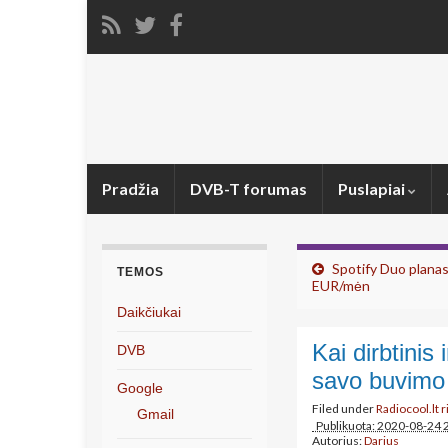
Pradžia
DVB-T forumas
Puslapiai
Spotify Duo planas
TEMOS
EUR/mėn
Daikčiukai
Kai dirbtinis
DVB
savo buvimo
Google
Filed under
Radiocool.lt r
Gmail
Publikuota: 2020-08-24 
Autorius:
Darius