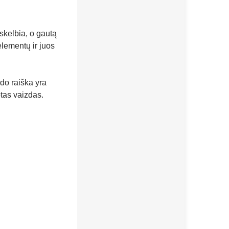
skelbia, o gautą
elementų ir juos
do raiška yra
tas vaizdas.