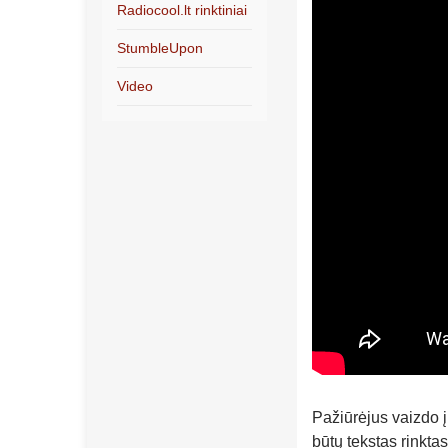
Radiocool.lt rinktiniai
StumbleUpon
Video
Pažiūrėjus vaizdo į
būtų tekstas rinkta