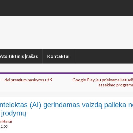
Atsitiktinis įrašas
Kontaktai
 – dvi premium paskyros už 9
Google Play jau prieinama lietuv
atsekimo programė
 intelektas (AI) gerindamas vaizdą palieka n
 įrodymų
inktiniai
21:05