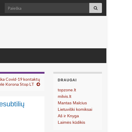
Search for:
iška Covid-19 kontaktų
DRAUGAI
lė Korona Stop LT
topzone.lt
milvis.lt
esubtilių
Mantas Malcius
Lietuviški komiksai
Aš ir Knyga
Laimės kūdikis