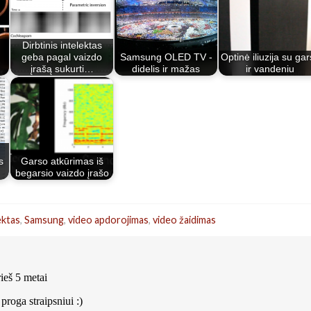
Dirbtinis intelektas
ų
geba pagal vaizdo
Samsung OLED TV -
Optinė iliuzija su ga
įrašą sukurti…
didelis ir mažas
ir vandeniu
s
Garso atkūrimas iš
begarsio vaizdo įrašo
ektas
,
Samsung
,
video apdorojimas
,
video žaidimas