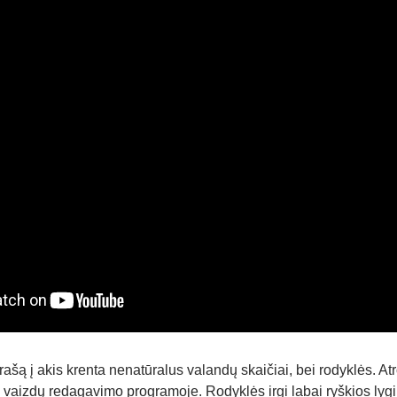
rašą į akis krenta nenatūralus valandų skaičiai, bei rodyklės. Atr
s vaizdų redagavimo programoje. Rodyklės irgi labai ryškios lygi