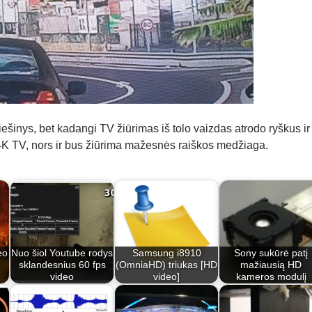
piešinys, bet kadangi TV žiūrimas iš tolo vaizdas atrodo ryškus ir
ti 4K TV, nors ir bus žiūrima mažesnės raiškos medžiaga.
eo
Nuo šiol Youtube rodys
Samsung i8910
Sony sukūrė patį
,
sklandesnius 60 fps
(OmniaHD) triukas [HD
mažiausią HD
video
video]
kameros modulį