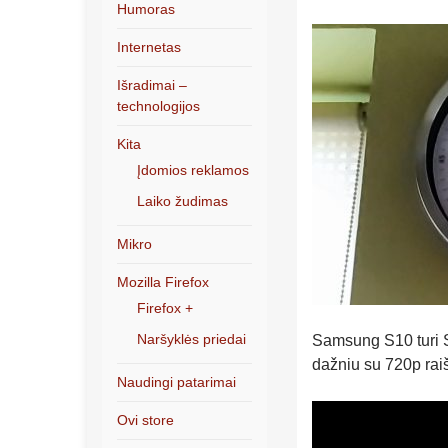
Humoras
Internetas
Išradimai –
technologijos
Kita
Įdomios reklamos
Laiko žudimas
Mikro
Mozilla Firefox
Firefox +
Naršyklės priedai
Samsung S10 turi S
dažniu su 720p raiš
Naudingi patarimai
Ovi store