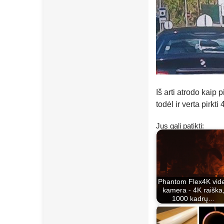
Iš arti atrodo kaip 
todėl ir verta pirk
Jus gali patikti:
Phantom Flex4K vid
kamera - 4K raiška
1000 kadrų…