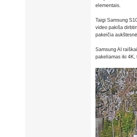
elementais.
Taigi Samsung S10 
video pakiša dirbti
pakeičia aukštesnė
Samsung AI raiškai
pakeliamas iki 4K,