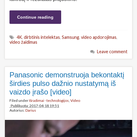
Continue reading
4K
,
dirbtinis intelektas
,
Samsung
,
video apdorojimas
,
video žaidimas
Leave comment
Panasonic demonstruoja bekontaktį
širdies pulso dažnio nustatymą iš
vaizdo įrašo [video]
Filed under
Išradimai - technologijos
,
Video
Publikuota: 2017-04-18 19:51
Autorius:
Darius