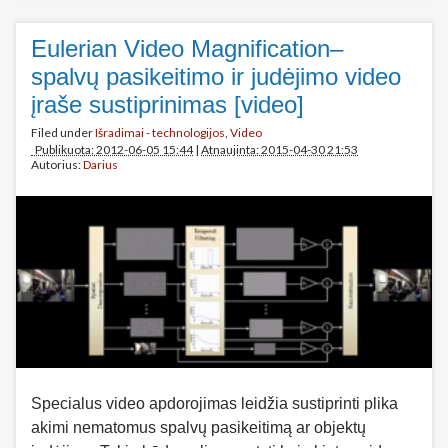
Eulerian Video Magnification–
spalvų pasikeitimo ir judėjimo video
įraše sustiprinimas [video]
Filed under
Išradimai - technologijos
,
Video
Publikuota: 2012-06-05 15:44
|
Atnaujinta: 2015-04-30 21:53
Autorius:
Darius
Specialus video apdorojimas leidžia sustiprinti plika
akimi nematomus spalvų pasikeitimą ar objektų