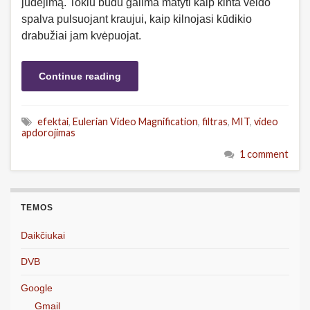
judėjimą. Tokiu būdu galima matyti kaip kinta veido
spalva pulsuojant kraujui, kaip kilnojasi kūdikio
drabužiai jam kvėpuojat.
Continue reading
efektai
,
Eulerian Video Magnification
,
filtras
,
MIT
,
video
apdorojimas
1 comment
TEMOS
Daikčiukai
DVB
Google
Gmail