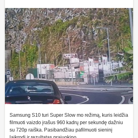
Samsung S10 turi Super Slow mo režimą, kuris leidžia
filmuoti vaizdo įrašus 960 kadrų per sekundę dažniu
su 720p raiška. Pasibandžiau pafilmuoti sieninį
laikrodį ir rezultatas prajuokino.