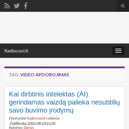
Tog
sear
Search for:
for
Radiocool.lt
Togg
navig
TAG:
VIDEO APDOROJIMAS
Kai dirbtinis intelektas (AI)
gerindamas vaizdą palieka nesubtilių
savo buvimo įrodymų
Filed under
Radiocool.lt rinktiniai
Publikuota: 2020-08-24 21:05
Autorius:
Darius