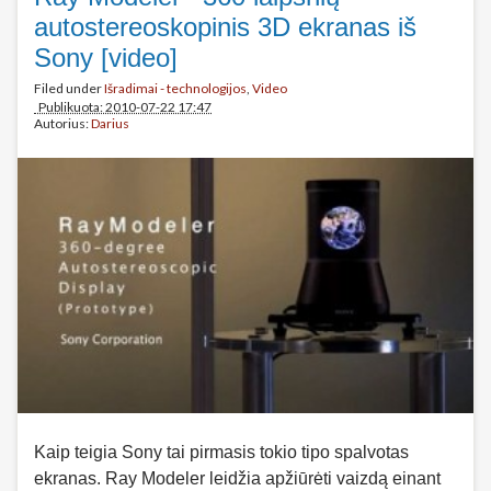
autostereoskopinis 3D ekranas iš
Sony [video]
Filed under
Išradimai - technologijos
,
Video
Publikuota: 2010-07-22 17:47
Autorius:
Darius
Kaip teigia Sony tai pirmasis tokio tipo spalvotas
ekranas. Ray Modeler leidžia apžiūrėti vaizdą einant