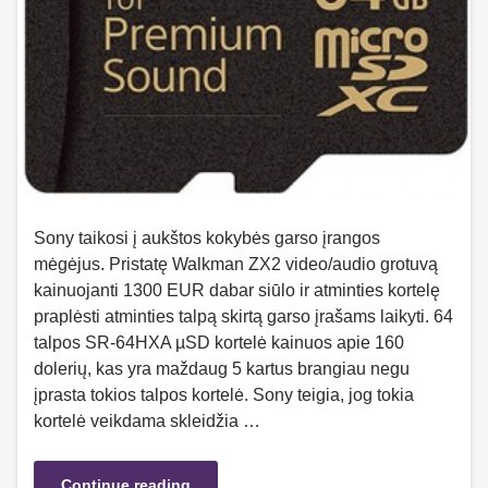
Sony taikosi į aukštos kokybės garso įrangos
mėgėjus. Pristatę Walkman ZX2 video/audio grotuvą
kainuojanti 1300 EUR dabar siūlo ir atminties kortelę
praplėsti atminties talpą skirtą garso įrašams laikyti. 64
talpos SR-64HXA µSD kortelė kainuos apie 160
dolerių, kas yra maždaug 5 kartus brangiau negu
įprasta tokios talpos kortelė. Sony teigia, jog tokia
kortelė veikdama skleidžia …
Continue reading