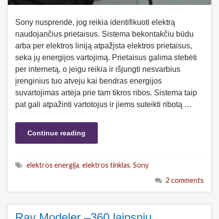
Sony nusprendė, jog reikia identifikuoti elektrą
naudojančius prietaisus. Sistema bekontakčiu būdu
arba per elektros liniją atpažįsta elektros prietaisus,
seka jų energijos vartojimą. Prietaisus galima stebėti
per internetą, o jeigu reikia ir išjungti nesvarbius
įrenginius tuo atveju kai bendras energijos
suvartojimas artėja prie tam tikros ribos. Sistema taip
pat gali atpažinti vartotojus ir jiems suteikti ribotą …
Continue reading
elektros energija
,
elektros tinklas
,
Sony
2 comments
Ray Modeler –360 laipsnių