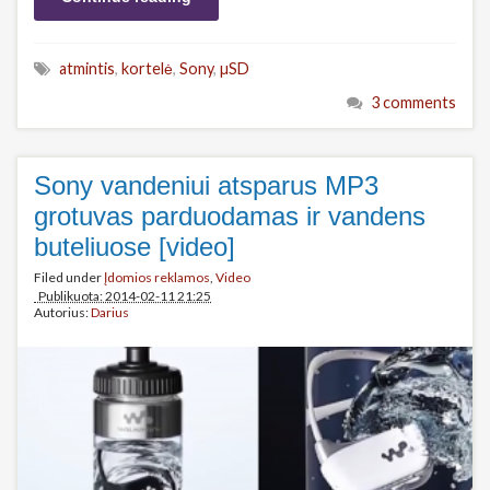
atmintis
,
kortelė
,
Sony
,
µSD
3 comments
Sony vandeniui atsparus MP3
grotuvas parduodamas ir vandens
buteliuose [video]
Filed under
Įdomios reklamos
,
Video
Publikuota: 2014-02-11 21:25
Autorius:
Darius