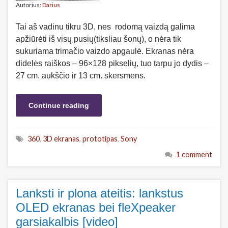
Autorius:
Darius
Tai aš vadinu tikru 3D, nes rodomą vaizdą galima
apžiūrėti iš visų pusių(tiksliau šonų), o nėra tik
sukuriama trimačio vaizdo apgaulė. Ekranas nėra
didelės raiškos – 96×128 pikselių, tuo tarpu jo dydis –
27 cm. aukščio ir 13 cm. skersmens.
Continue reading
360
,
3D ekranas
,
prototipas
,
Sony
1 comment
Lanksti ir plona ateitis: lankstus
OLED ekranas bei fleXpeaker
garsiakalbis [video]