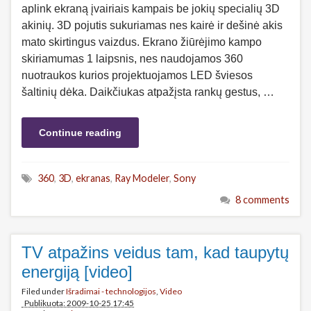
aplink ekraną įvairiais kampais be jokių specialių 3D
akinių. 3D pojutis sukuriamas nes kairė ir dešinė akis
mato skirtingus vaizdus. Ekrano žiūrėjimo kampo
skiriamumas 1 laipsnis, nes naudojamos 360
nuotraukos kurios projektuojamos LED šviesos
šaltinių dėka. Daikčiukas atpažįsta rankų gestus, …
Continue reading
360
,
3D
,
ekranas
,
Ray Modeler
,
Sony
8 comments
TV atpažins veidus tam, kad taupytų
energiją [video]
Filed under
Išradimai - technologijos
,
Video
Publikuota: 2009-10-25 17:45