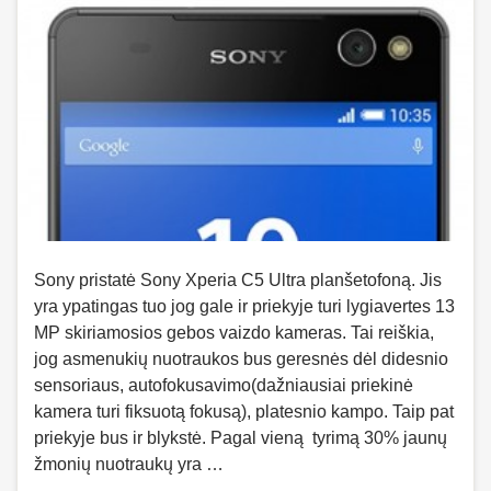
Sony pristatė Sony Xperia C5 Ultra planšetofoną. Jis
yra ypatingas tuo jog gale ir priekyje turi lygiavertes 13
MP skiriamosios gebos vaizdo kameras. Tai reiškia,
jog asmenukių nuotraukos bus geresnės dėl didesnio
sensoriaus, autofokusavimo(dažniausiai priekinė
kamera turi fiksuotą fokusą), platesnio kampo. Taip pat
priekyje bus ir blykstė. Pagal vieną tyrimą 30% jaunų
žmonių nuotraukų yra …