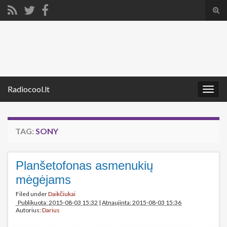
Tog
sear
Search for:
for
Radiocool.lt
Togg
navig
TAG:
SONY
Planšetofonas asmenukių
mėgėjams
Filed under
Daikčiukai
Publikuota: 2015-08-03 15:32
|
Atnaujinta: 2015-08-03 15:36
Autorius:
Darius