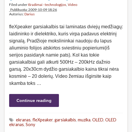
Filed under
Išradimai - technologijos
,
Video
Publikuota: 2009-10-09 18:26
Autorius:
Darius
fleXpeaker garsiakalbis tai laminatas dviejų medžiagų:
laidininko ir dielektriko, kuris virpa padavus elektrinį
signalą. Pradžioje mokslininkai naudoju du lapus
aliuminio folijos atskirtos sviestiniu popieriumi(iš
serijos pasidaryk namie pats). Kol kas tokie
garsiakalbiai gali atkurti 500Hz – 200kHz dažnio
garsą. 20x30cm dydžio garsiakalbio kaina tikrai nėra
kosminė – 20 dolerių. Video žemiau išgirsite kaip
skamba toks …
Continue reading
ekranas
,
fleXpeaker
,
garsiakalbis
,
muzika
,
OLED
,
OLED
ekranas
,
Sony