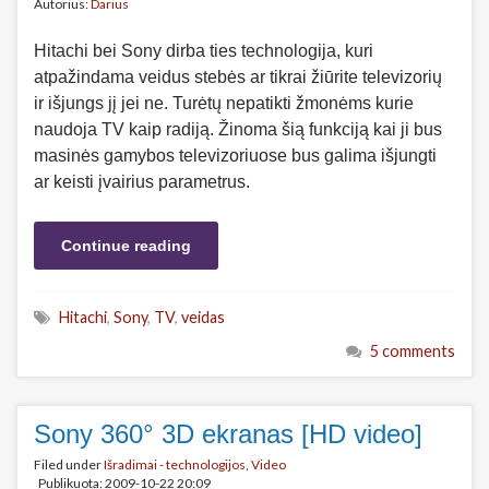
Autorius:
Darius
Hitachi bei Sony dirba ties technologija, kuri
atpažindama veidus stebės ar tikrai žiūrite televizorių
ir išjungs jį jei ne. Turėtų nepatikti žmonėms kurie
naudoja TV kaip radiją. Žinoma šią funkciją kai ji bus
masinės gamybos televizoriuose bus galima išjungti
ar keisti įvairius parametrus.
Continue reading
Hitachi
,
Sony
,
TV
,
veidas
5 comments
Sony 360° 3D ekranas [HD video]
Filed under
Išradimai - technologijos
,
Video
Publikuota: 2009-10-22 20:09