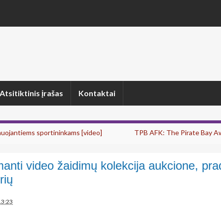
Atsitiktinis įrašas
Kontaktai
muojantiems sportininkams [video]
TPB AFK: The Pirate Bay A
anti video žaidimų kolekcija aukcione, pra
rių
13:23