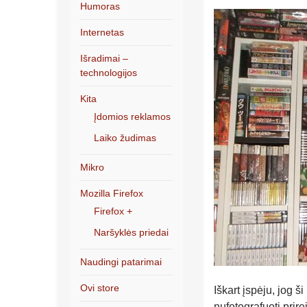
Humoras
Internetas
Išradimai –
technologijos
Kita
Įdomios reklamos
Laiko žudimas
Mikro
Mozilla Firefox
Firefox +
Naršyklės priedai
Naudingi patarimai
Ovi store
Iškart įspėju, jog 
nufotografuoti prir