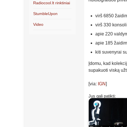
Radiocool.lt rinktiniai
StumbleUpon
virš 6850 žaidi
Video
virš 330 konsol
apie 220 valdym
apie 185 žaidim
kiti suvenyrai s
Įdomu, kad kolekcij
supakuoti viską už
[via:
IGN
]
Jus gali patikti: