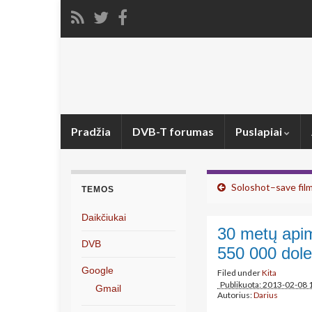
Pradžia
DVB-T forumas
Puslapiai
Soloshot–save fil
TEMOS
Daikčiukai
30 metų apim
DVB
550 000 dole
Google
Filed under
Kita
Publikuota: 2013-02-08 
Gmail
Autorius:
Darius