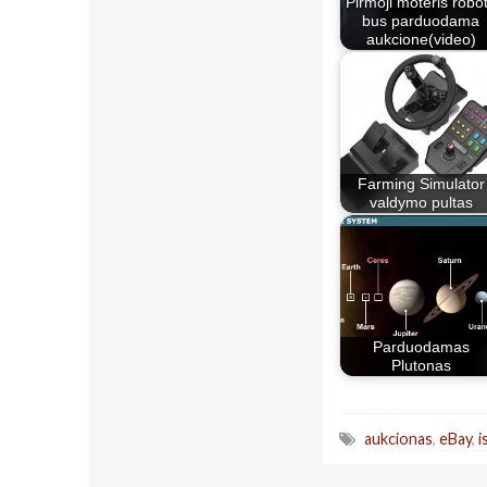
Pirmoji moteris robo
bus parduodama
aukcione(video)
Farming Simulator
valdymo pultas
Parduodamas
Plutonas
aukcionas
,
eBay
,
i