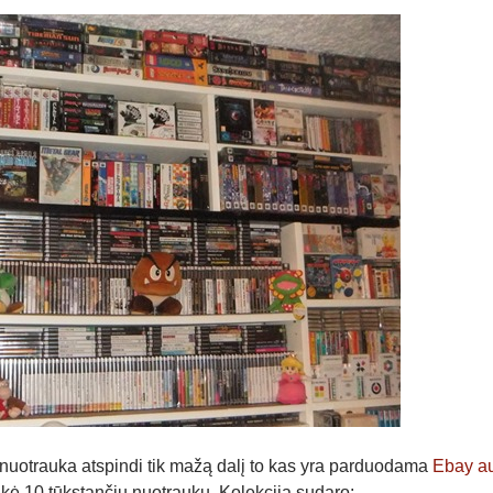
ši nuotrauka atspindi tik mažą dalį to kas yra parduodama
Ebay a
eikė 10 tūkstančių nuotraukų. Kolekciją sudaro: