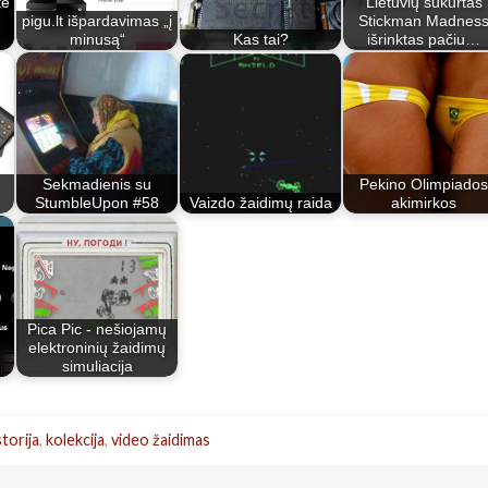
tė
Lietuvių sukūrtas
pigu.lt išpardavimas „į
Stickman Madnes
minusą“
Kas tai?
išrinktas pačiu…
Sekmadienis su
Pekino Olimpiados
StumbleUpon #58
Vaizdo žaidimų raida
akimirkos
Pica Pic - nešiojamų
elektroninių žaidimų
simuliacija
storija
,
kolekcija
,
video žaidimas