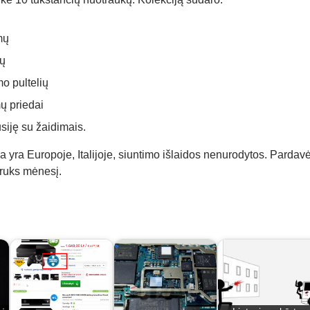
mų
ių
o pultelių
ų priedai
usiję su žaidimais.
a yra Europoje, Italijoje, siuntimo išlaidos nenurodytos. Pardavė
truks mėnesį.