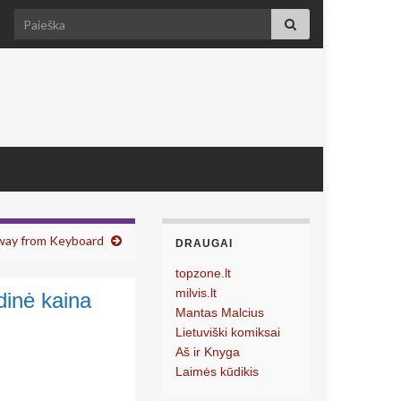
Search for:
way from Keyboard
DRAUGAI
topzone.lt
milvis.lt
dinė kaina
Mantas Malcius
Lietuviški komiksai
Aš ir Knyga
Laimės kūdikis