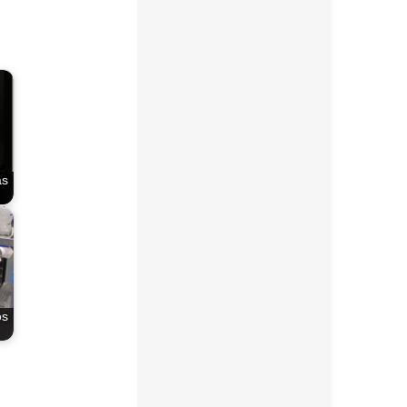
as
os