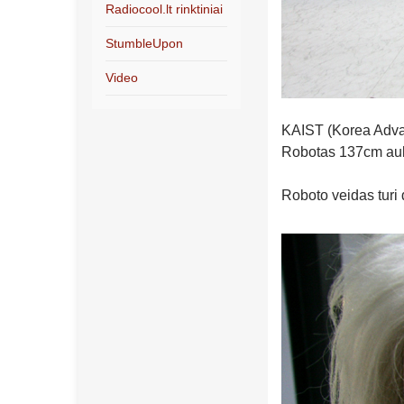
Radiocool.lt rinktiniai
StumbleUpon
Video
KAIST (Korea Advan
Robotas 137cm aukš
Roboto veidas turi d