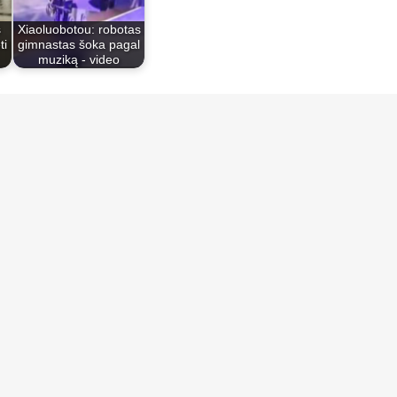
s
Xiaoluobotou: robotas
ti
gimnastas šoka pagal
muziką - video