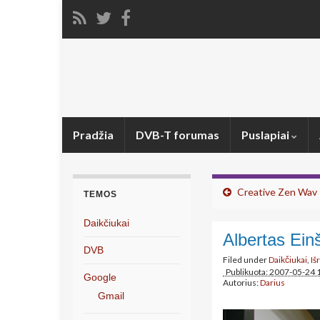
Pradžia
DVB-T forumas
Puslapiai
Creative Zen Wav
TEMOS
Daikčiukai
Albertas Ein
DVB
Filed under
Daikčiukai
,
Iš
Publikuota: 2007-05-24 
Google
Autorius:
Darius
Gmail