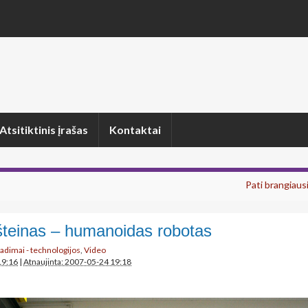
Atsitiktinis įrašas
Kontaktai
Pati brangiaus
šteinas – humanoidas robotas
radimai - technologijos
,
Video
19:16
|
Atnaujinta: 2007-05-24 19:18