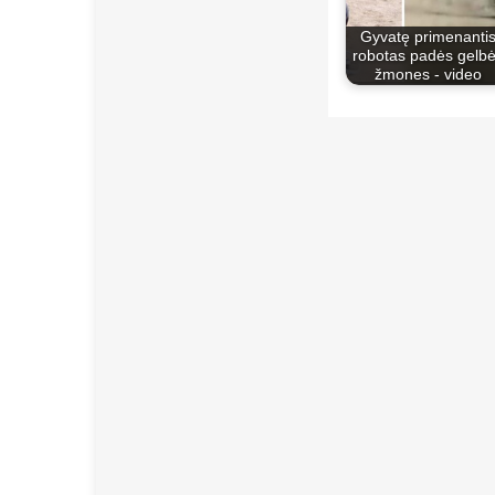
Gyvatę primenanti
robotas padės gelbė
žmones - video