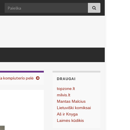
Search for:
ia kompiuterio pelė
DRAUGAI
topzone.lt
milvis.lt
Mantas Malcius
Lietuviški komiksai
Aš ir Knyga
Laimės kūdikis