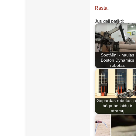
Rasta
.
Jus gali patikti:
SpotMini - naujas
Boston Dynamics
robotas
Gepardas robotas j
bėga be laidų ir
atramų