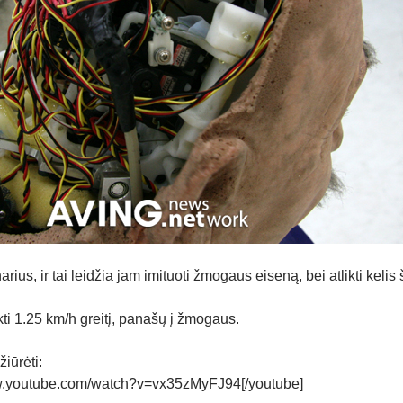
rius, ir tai leidžia jam imituoti žmogaus eiseną, bei atlikti kelis
kti 1.25 km/h greitį, panašų į žmogaus.
žiūrėti:
ww.youtube.com/watch?v=vx35zMyFJ94[/youtube]