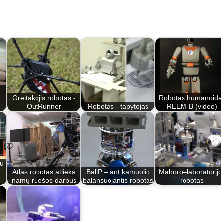
Greitakojis robotas -
Robotas humanoid
OutRunner
Robotas - tapytojas
REEM-B (video)
au
Atlas robotas atlieka
BallP – ant kamuolio
Mahoro–laboratorij
namų ruošos darbus
balansuojantis robotas
robotas