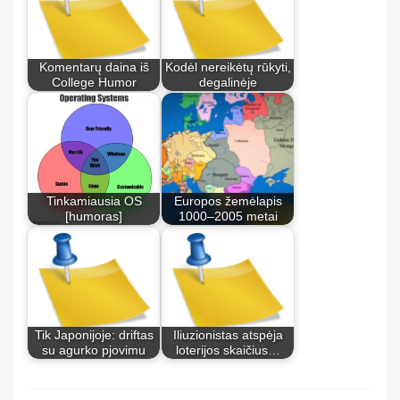
Komentarų daina iš
Kodėl nereikėtų rūkyti,
College Humor
degalinėje
Tinkamiausia OS
Europos žemėlapis
[humoras]
1000–2005 metai
Tik Japonijoje: driftas
Iliuzionistas atspėja
su agurko pjovimu
loterijos skaičius…