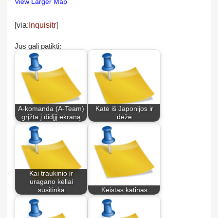
View Larger Map
[via:
Inquisitr
]
Jus gali patikti:
A-komanda (A-Team)
Katė iš Japonijos ir
grįžta į didįjį ekraną
dėžė
Kai traukinio ir
uragano keliai
susitinka
Keistas katinas