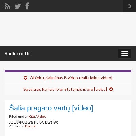
Tog
sear
Search for:
for
Radiocool.lt
Togg
navig
Objektų šalinimas iš video realiu laiku [video]
Specialus kamuolio pristatymas iš oro [video]
Šalia pragaro vartų [video]
Filed under
Kita
,
Video
Publikuota: 2010-10-14 20:36
Autorius:
Darius