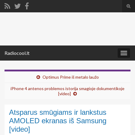
Tog
sear
Search for:
for
Radiocool.lt
Togg
navig
Optimus Prime iš metalo laužo
iPhone 4 antenos problemos istorija smagioje dokumentikoje
[video]
Atsparus smūgiams ir lankstus
AMOLED ekranas iš Samsung
[video]