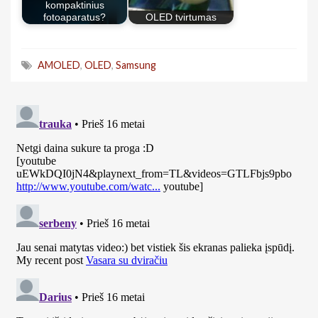
kompaktinius
fotoaparatus?
OLED tvirtumas
AMOLED
,
OLED
,
Samsung