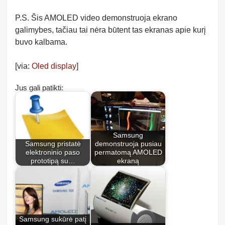
P.S. Šis AMOLED video demonstruoja ekrano
galimybes, tačiau tai nėra būtent tas ekranas apie kurį
buvo kalbama.
[via:
Oled display
]
Jus gali patikti:
Samsung
Samsung pristatė
demonstruoja pusiau
elektroninio paso
permatomą AMOLED
prototipą su…
ekraną
Samsung sukūrė patį