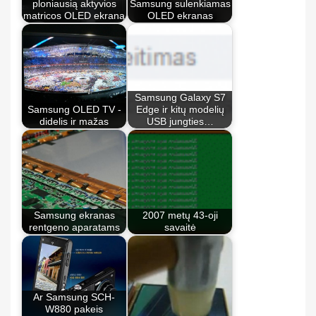
ploniausią aktyvios
Samsung sulenkiamas
matricos OLED ekraną
OLED ekranas
Samsung Galaxy S7
Samsung OLED TV -
Edge ir kitų modelių
didelis ir mažas
USB jungties…
Samsung ekranas
2007 metų 43-oji
rentgeno aparatams
savaitė
Ar Samsung SCH-
W880 pakeis