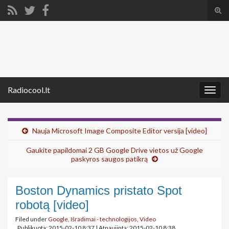
Tog
sear
Search for:
for
Radiocool.lt
Togg
navig
Nauja Microsoft Image Composite Editor versija [video]
Gaukite papildomai 2 GB Google Drive vietos už Google
paskyros saugos patikrą
Boston Dynamics pristato Spot
robotą [video]
Filed under
Google
,
Išradimai - technologijos
,
Video
Publikuota: 2015-02-10 8:37
|
Atnaujinta: 2015-02-10 8:38