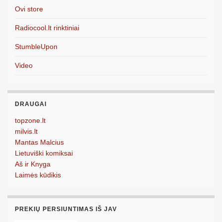
Ovi store
Radiocool.lt rinktiniai
StumbleUpon
Video
DRAUGAI
topzone.lt
milvis.lt
Mantas Malcius
Lietuviški komiksai
Aš ir Knyga
Laimės kūdikis
PREKIŲ PERSIUNTIMAS IŠ JAV