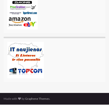
Made with
by
Graphene Themes
.