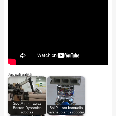
Jus gali patikti:
SpotMini - naujas
Boston Dynamics
BallP – ant kamuolio
robotas
balansuojantis robotas