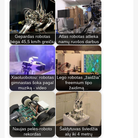
Gepardas robotas
Atlas robotas atlieka
bėga 45,5 km/h greičiu
namų ruošos darbus
Xiaoluobotou: robotas
Lego robotas „žaidžia“
gimnastas šoka pagal
freemium tipo
muziką - video
žaidimą…
Naujas pelės-roboto
Šaldytuvas šviedžia
rekordas
alų iki 4 metrų