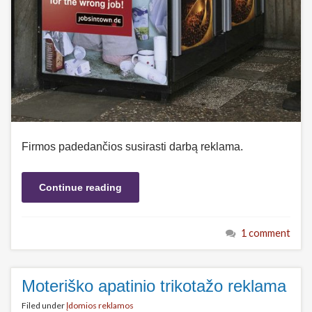
Firmos padedančios susirasti darbą reklama.
Continue reading
1 comment
Moteriško apatinio trikotažo reklama
Filed under
Įdomios reklamos