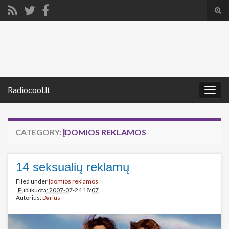
Tog
sear
Search for:
for
Radiocool.lt
Togg
navig
CATEGORY:
ĮDOMIOS REKLAMOS
14 seksualių reklamų
Filed under
Įdomios reklamos
Publikuota: 2007-07-24 18:07
Autorius:
Darius