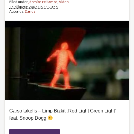
Filed under
Įdomios reklamos
,
Video
Publikuota: 2007-06-11 20:55
Autorius:
Darius
Garso takelis – Limp Bizkit „Red Light Green Light”,
feat. Snoop Dogg