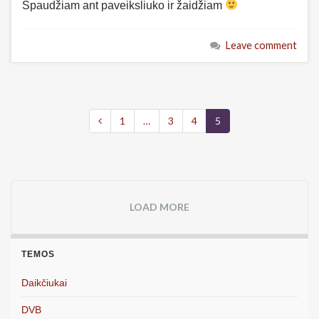
Spaudžiam ant paveiksliuko ir žaidžiam
Leave comment
1
…
3
4
5
LOAD MORE
TEMOS
Daikčiukai
DVB