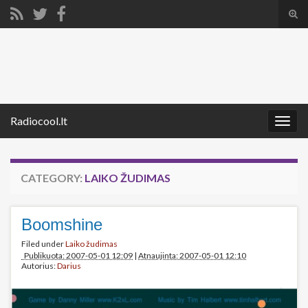
Tog
sear
Search for:
for
Radiocool.lt
Togg
navig
CATEGORY:
LAIKO ŽUDIMAS
Boomshine
Filed under
Laiko žudimas
Publikuota: 2007-05-01 12:09
|
Atnaujinta: 2007-05-01 12:10
Autorius:
Darius