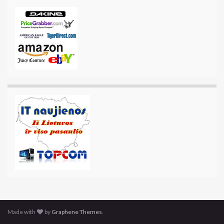
Made with
by
Graphene Themes
.