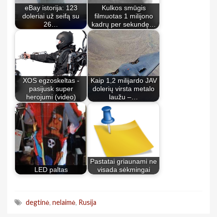
eBay istorija: 123
Kulkos smūgis
doleriai už seifą su
filmuotas 1 milijono
26…
kadrų per sekundę…
XOS egzoskeltas -
Kaip 1,2 milijardo JAV
pasijusk super
dolerių virsta metalo
herojumi (video)
laužu –…
Pastatai griaunami ne
LED paltas
visada sėkmingai
degtinė
,
nelaimė
,
Rusija