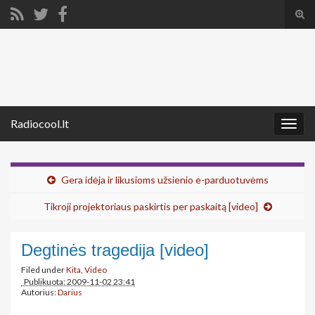
Tog
sear
Search for:
for
Radiocool.lt
Togg
navig
Gera idėja ir likusioms užsienio e-parduotuvėms
Tikroji projektoriaus paskirtis per paskaitą [video]
Degtinės tragedija [video]
Filed under
Kita
,
Video
Publikuota: 2009-11-02 23:41
Autorius:
Darius