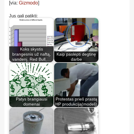
[via:
Gizmodo
]
Jus gali patikti:
Koks skystis
brangesnis už naftą,
Kaip paslėpti degtinę
vandenį, Red Bull,…
darbe
Patys brangiausi
Protestas prieš prastą
domenai
HP produkciją(modelį)