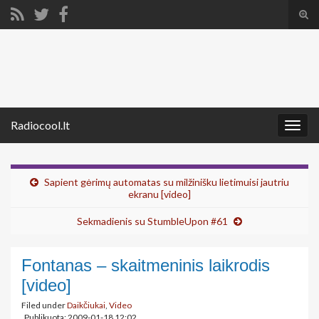
Tog
sear
Search for:
for
Radiocool.lt
Togg
navig
Sapient gėrimų automatas su milžinišku lietimuisi jautriu
ekranu [video]
Sekmadienis su StumbleUpon #61
Fontanas – skaitmeninis laikrodis
[video]
Filed under
Daikčiukai
,
Video
Publikuota: 2009-01-18 12:02