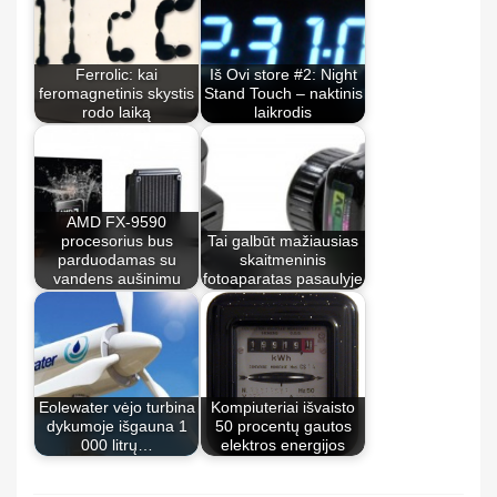
Ferrolic: kai
Iš Ovi store #2: Night
feromagnetinis skystis
Stand Touch – naktinis
rodo laiką
laikrodis
AMD FX-9590
procesorius bus
Tai galbūt mažiausias
parduodamas su
skaitmeninis
vandens aušinimu
fotoaparatas pasaulyje
Eolewater vėjo turbina
Kompiuteriai išvaisto
dykumoje išgauna 1
50 procentų gautos
000 litrų…
elektros energijos