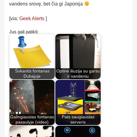
vandens srovę, bet čia gi Japonija
[via:
Geek Alerts
]
Jus gali patikti:
Šokantis fontanas
Optinė iliuzija su garsu
Dubajuje
ir vandeniu
Galingiausias fontanas
Pats saugiausias
pasaulyje (video)
serveris