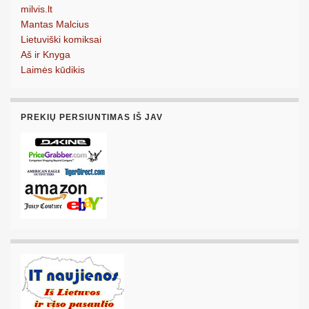
milvis.lt
Mantas Malcius
Lietuviški komiksai
Aš ir Knyga
Laimės kūdikis
PREKIŲ PERSIUNTIMAS IŠ JAV