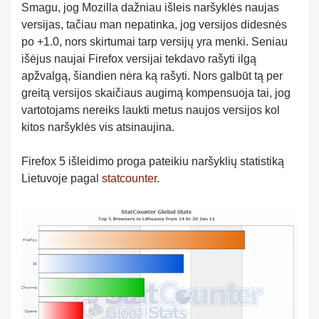
Smagu, jog Mozilla dažniau išleis naršyklės naujas
versijas, tačiau man nepatinka, jog versijos didesnės
po +1.0, nors skirtumai tarp versijų yra menki. Seniau
išėjus naujai Firefox versijai tekdavo rašyti ilgą
apžvalgą, šiandien nėra ką rašyti. Nors galbūt tą per
greitą versijos skaičiaus augimą kompensuoja tai, jog
vartotojams nereiks laukti metus naujos versijos kol
kitos naršyklės vis atsinaujina.
Firefox 5 išleidimo proga pateikiu naršyklių statistiką
Lietuvoje pagal
statcounter.