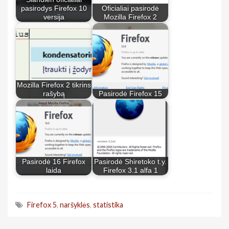
pasirodys Firefox 10
Oficialiai pasirodė
versija
Mozilla Firefox 2
Mozilla Firefox 2 tikrins
rašybą
Pasirodė Firefox 15
Pasirodė 16 Firefox
Pasirodė Shiretoko t.y.
laida
Firefox 3.1 alfa 1
Firefox 5
,
naršyklės
,
statistika