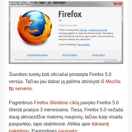
Šiandien turėtų būti oficialiai pristatyta Firefox 5.0
versija. Tačiau jau dabar ją galima atsisiųsti
iš Mozilla
ftp serverio.
Pagreitinus
Firefox išleidimo ciklą
pavyko Firefox 5.0
išleisti praėjus 3 mėnesiams. Tiesa, Firefox 5.0 nežada
daug akivaizdžiai matomų naujovių, tačiau kaip visada
paspartėjo, tapo stabilesnė. Atlikta apie
tūkstantį
pakeitimų
. Pagrindinės
naujovės: