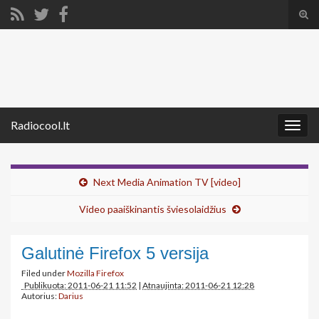
Tog
sear
Search for:
for
Radiocool.lt
Togg
navig
Next Media Animation TV [video]
Video paaiškinantis šviesolaidžius
Galutinė Firefox 5 versija
Filed under
Mozilla Firefox
Publikuota: 2011-06-21 11:52
|
Atnaujinta: 2011-06-21 12:28
Autorius:
Darius