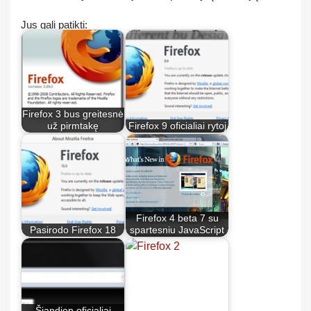
Jus gali patikti:
Firefox 3 bus greitesnė
už pirmtakę
Firefox 9 oficialiai rytoj
Firefox 4 beta 7 su
Pasirodo Firefox 18
spartesniu JavaScript
Šiandien oficialiai