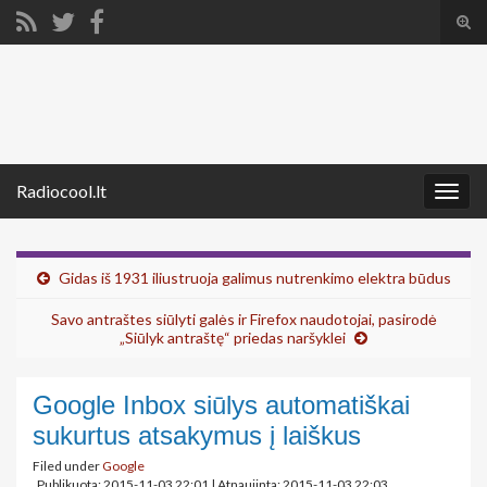
Tog
sear
Search for:
for
Radiocool.lt
Togg
navig
Gidas iš 1931 iliustruoja galimus nutrenkimo elektra būdus
Savo antraštes siūlyti galės ir Firefox naudotojai, pasirodė
„Siūlyk antraštę“ priedas naršyklei
Google Inbox siūlys automatiškai
sukurtus atsakymus į laiškus
Filed under
Google
Publikuota: 2015-11-03 22:01
|
Atnaujinta: 2015-11-03 22:03