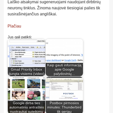
Laiško atsakymai sugeneruojami naudojant dirbtinių
neuronų tinklus. Žinoma naujovė tiesiogiai palies tik
susirašinėjančius angliškai.
Plačiau
Jus gali patikti:
Kaip gauti informaciją
Gmail Priority Inbox
apie Google
įjungta visiems (video)
palydovinių…
Google dirba ties
Postbox pirmosios
automatiniu antraštės
minutės: Thunderbird
nuotraukai suteikimu
tik geriau