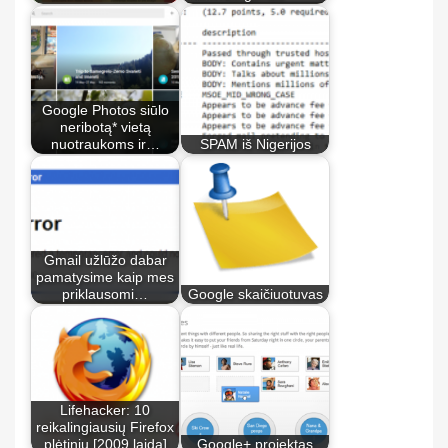
Google Photos siūlo
neribotą* vietą
nuotraukoms ir…
SPAM iš Nigerijos
Gmail užlūžo dabar
pamatysime kaip mes
priklausomi…
Google skaičiuotuvas
Lifehacker: 10
reikalingiausių Firefox
plėtinių [2009 laida]
Google+ projektas