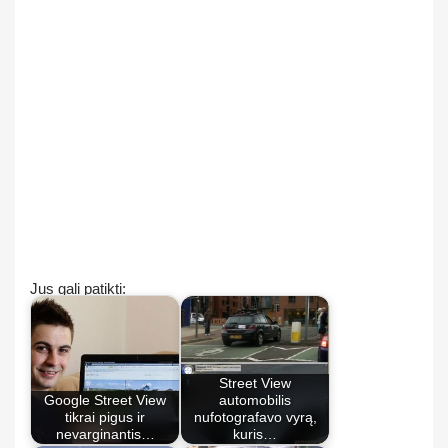
Jus gali patikti:
Street View
Google Street View
automobilis
tikrai pigus ir
nufotografavo vyrą,
nevarginantis…
kuris…