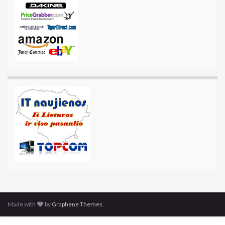
Made with
by
Graphene Themes
.