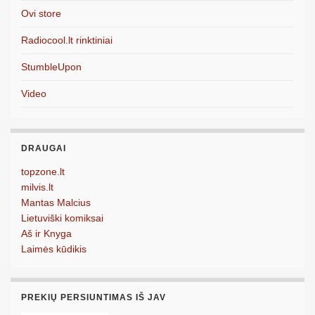
Ovi store
Radiocool.lt rinktiniai
StumbleUpon
Video
DRAUGAI
topzone.lt
milvis.lt
Mantas Malcius
Lietuviški komiksai
Aš ir Knyga
Laimės kūdikis
PREKIŲ PERSIUNTIMAS IŠ JAV