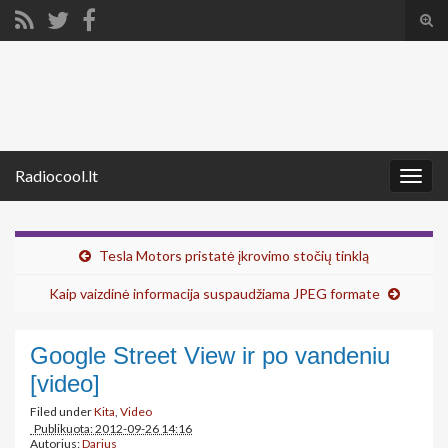
Tog
sear
Search for:
for
Radiocool.lt
Togg
navig
Tesla Motors pristatė įkrovimo stočių tinklą
Kaip vaizdinė informacija suspaudžiama JPEG formate
Google Street View ir po vandeniu
[video]
Filed under
Kita
,
Video
Publikuota: 2012-09-26 14:16
Autorius:
Darius