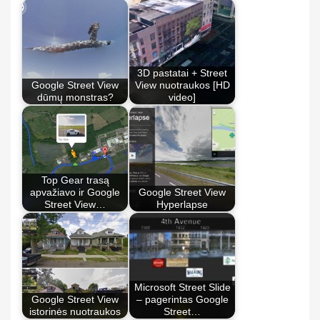
3D pastatai + Street
Google Street View
View nuotraukos [HD
dūmų monstras?
video]
Top Gear trasą
apvažiavo ir Google
Google Street View
Street View…
Hyperlapse
Microsoft Street Slide
Google Street View
– pagerintas Google
istorinės nuotraukos
Street…