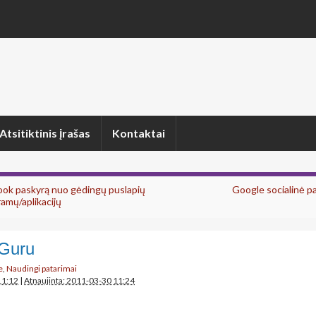
Atsitiktinis įrašas
Kontaktai
ok paskyrą nuo gėdingų puslapių
Google socialinė pa
ramų/aplikacijų
 Guru
e
,
Naudingi patarimai
11:12
|
Atnaujinta: 2011-03-30 11:24