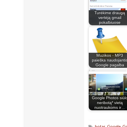
Turėkime draugą
vertėją gmail
pokalbiuose
Muzikos - MP3
paieška naudojanti
Google pagalba
Google Photos siūl
neribotą* vietą
nuotraukoms ir…
botas
,
Google
,
Go