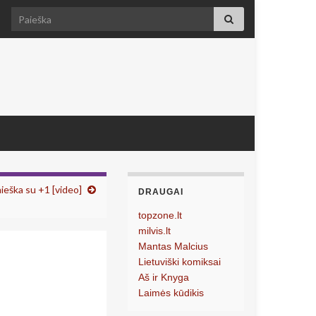
Search for:
ieška su +1 [video]
DRAUGAI
topzone.lt
milvis.lt
Mantas Malcius
Lietuviški komiksai
Aš ir Knyga
Laimės kūdikis