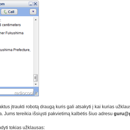
ktus įtraukti robotą draugą kuris gali atsakyti į kai kurias užkla
. Jums tereikia išsiųsti pakvietimą kalbėtis šiuo adresu
guru@g
ndyti tokias užklausas: