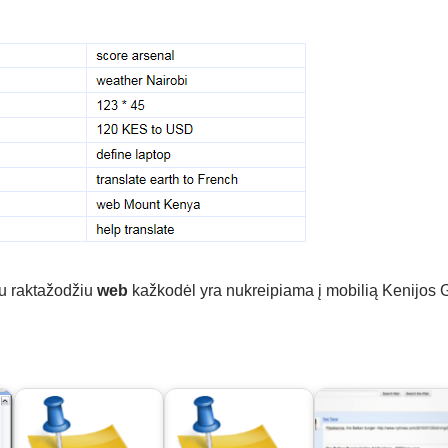
su raktažodžiu
web
kažkodėl yra nukreipiama į mobilią Kenijos G