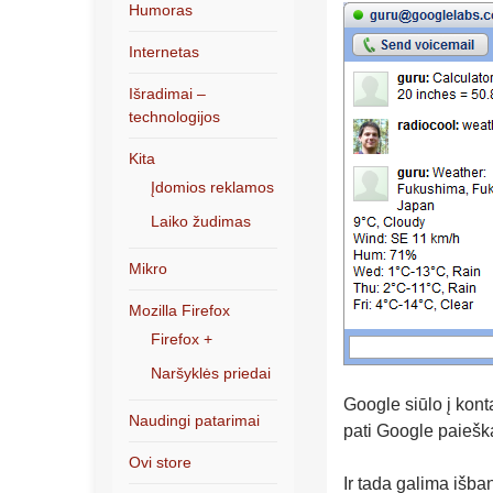
Humoras
Internetas
Išradimai –
technologijos
Kita
Įdomios reklamos
Laiko žudimas
Mikro
Mozilla Firefox
Firefox +
Naršyklės priedai
Google siūlo į konta
Naudingi patarimai
pati Google paieška
Ovi store
Ir tada galima išba