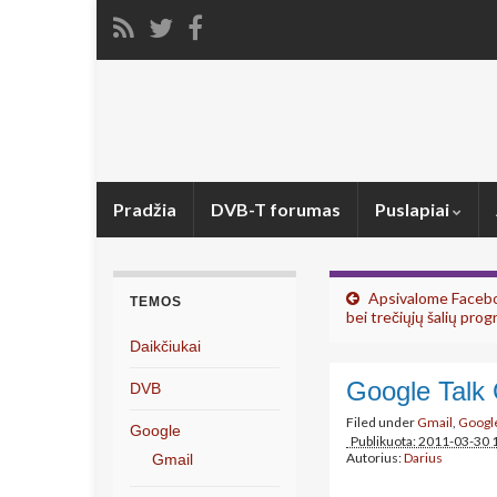
Pradžia
DVB-T forumas
Puslapiai
Apsivalome Facebo
TEMOS
bei trečiųjų šalių prog
Daikčiukai
Google Talk
DVB
Filed under
Gmail
,
Googl
Google
Publikuota: 2011-03-30 
Autorius:
Darius
Gmail