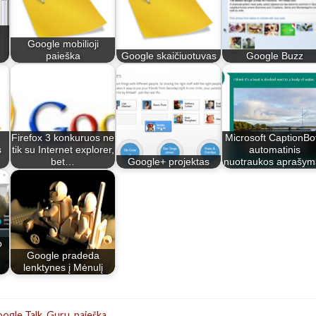
Google mobilioji
paieška
Google skaičiuotuvas
Google Buzz
Firefox 3 konkuruos ne
Microsoft CaptionBot
s
tik su Internet explorer,
automatinis
bet…
Google+ projektas
nuotraukos aprašym
o
Google pradeda
lenktynes į Mėnulį
ogle Talk
,
Guru
,
paieška