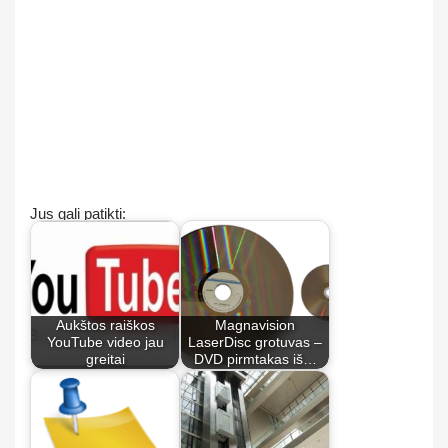
Jus gali patikti:
Aukštos raiškos
Magnavision
YouTube video jau
LaserDisc grotuvas –
greitai
DVD pirmtakas iš…