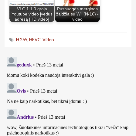
VLC 1.1.0 groja
Pusnuogės merginos
Youtube video įvedus
žaidžia su Wii (N-16) -
adresą [HD video]
video
H.265
,
HEVC
,
Video