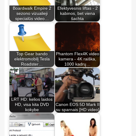
Boardwalk Empire 2
Efektyvesnis liftas - 2
sezono vizualieji
kabinos, bet viena
specialūs video…
šachta
Top Gear bando
Phantom Flex4K video
elektromobilį Tesla
kamera - 4K raiška,
Roadster…
1000 kadrų…
LRT HD: kelios laidos
HD, visa kita DVD
Canon EOS 5D Mark II
kokybe
su sparnais [HD video]