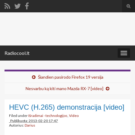
Tog
sear
Search for:
for
Radiocool.lt
Togg
navig
Šiandien pasirodo Firefox 19 versija
Nesvarbu ką kiti mano Mazda RX-7 [video]
HEVC (H.265) demonstracija [video]
Filed under
Išradimai - technologijos
,
Video
Publikuota: 2013-02-20 17:47
Autorius:
Darius