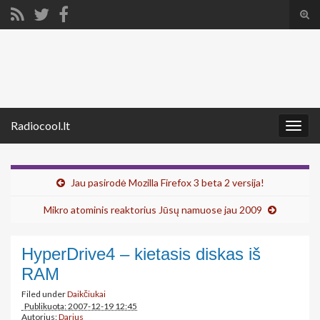
Tog
sear
Search for:
for
Radiocool.lt
Togg
navig
Jau pasirodė Mozilla Firefox 3 beta 2 versija!
Mikro atominis reaktorius Jūsų namuose jau 2009
HyperDrive4 – kietasis diskas iš
RAM
Filed under
Daikčiukai
Publikuota: 2007-12-19 12:45
Autorius:
Darius