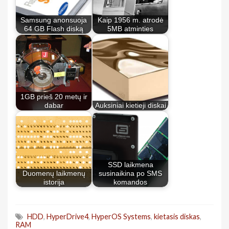
Samsung anonsuoja
Kaip 1956 m. atrodė
64 GB Flash diską
5MB atminties
1GB prieš 20 metų ir
dabar
Auksiniai kietieji diskai
SSD laikmena
Duomenų laikmenų
susinaikina po SMS
istorija
komandos
HDD
,
HyperDrive4
,
HyperOS Systems
,
kietasis diskas
,
RAM