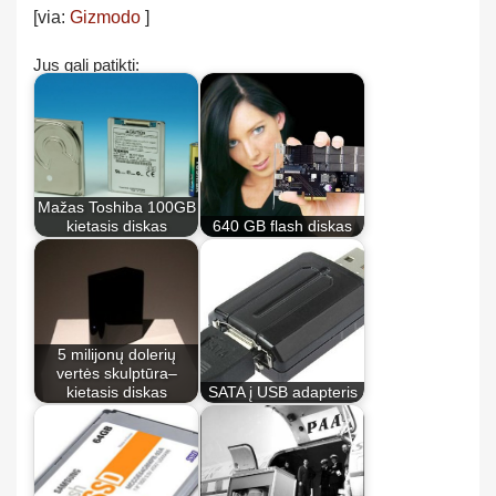
[via:
Gizmodo
]
Jus gali patikti:
Mažas Toshiba 100GB
kietasis diskas
640 GB flash diskas
5 milijonų dolerių
vertės skulptūra–
kietasis diskas
SATA į USB adapteris