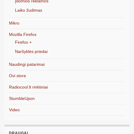
Įdomios reklamos
Laiko žudimas
Mikro
Mozilla Firefox
Firefox +
Naršyklės priedai
Naudingi patarimai
Ovi store
Radiocool.lt rinktiniai
StumbleUpon
Video
DRAUGAI