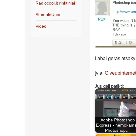
Radiocool.lt rinktiniai
StumbleUpon
Video
Labai geras atsak
[via:
Giveupinternet
Jus gali patikti:
Adobe Photoshop
Express - nemokam
Photoshop…