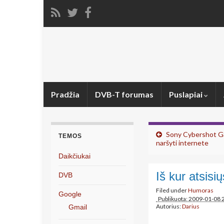
Pradžia
DVB-T forumas
Puslapiai
Sony Cybershot G3
TEMOS
naršyti internete
Daikčiukai
Iš kur atsisi
DVB
Filed under
Humoras
Google
Publikuota: 2009-01-08 
Autorius:
Darius
Gmail