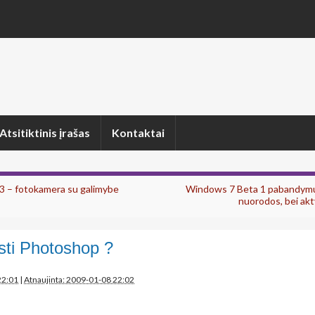
Atsitiktinis įrašas
Kontaktai
 – fotokamera su galimybe
Windows 7 Beta 1 pabandymui 
nuorodos, bei akt
ųsti Photoshop ?
22:01
|
Atnaujinta: 2009-01-08 22:02