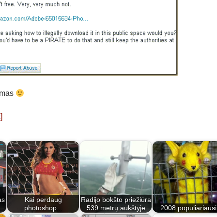
ymas
]
as
Kai perdaug
Radijo bokšto priežiūra
photoshop...
539 metrų aukštyje
2008 populiariausi