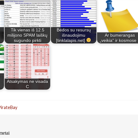
Tik vienas iš 12.5
Bėdos su resursų
milijono SPAM laiškų
išnaudojimu
Ar bumerangas
sugundo pirkti
[tinklalapis.net]
„veikia“ ir kosmose
Atsakymas ne visada
C
irateBay