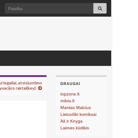
Search for:
legaliai, atsisiuntimo
DRAUGAI
yvacijos raktai(key)
topzone.lt
milvis.lt
Mantas Malcius
Lietuviški komiksai
Aš ir Knyga
Laimės kūdikis