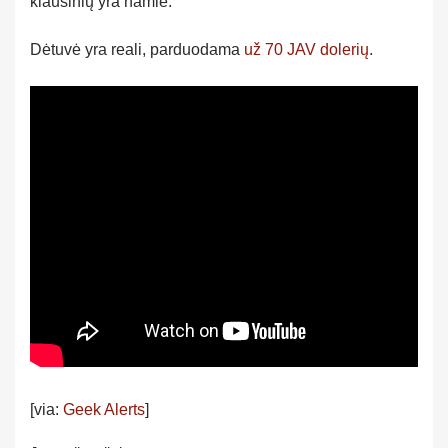
kiaušinių yra namie.
Dėtuvė yra reali, parduodama
už 70 JAV dolerių
.
[via:
Geek Alerts
]