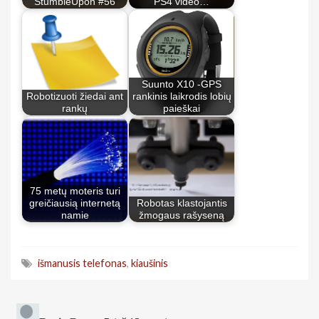
StumbleUpon #56
PS4 video…
Suunto X10 -GPS
Robotizuoti žiedai ant
rankinis laikrodis lobių
rankų
paieškai
75 metų moteris turi
greičiausią internetą
Robotas klastojantis
namie
žmogaus rašyseną
išmanusis telefonas
,
kiaušinis