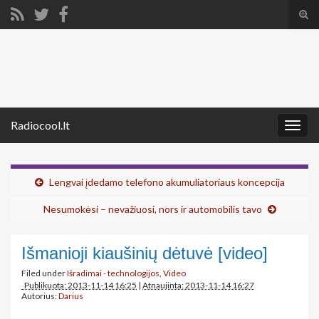
Tog
sear
Search for:
for
Radiocool.lt
Togg
navig
Lengvai įdedamo telefono akumuliatoriaus koncepcija
Nesumokėsi – nevažiuosi, nors ir automobilis tavo
Išmanioji kiaušinių dėtuvė [video]
Filed under
Išradimai - technologijos
,
Video
Publikuota: 2013-11-14 16:25
|
Atnaujinta: 2013-11-14 16:27
Autorius:
Darius