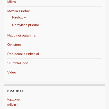
Mikro
Mozilla Firefox
Firefox +
Naršyklės priedai
Naudingi patarimai
Ovi store
Radiocool.lt rinktiniai
StumbleUpon
Video
DRAUGAI
topzone.lt
milvis.lt