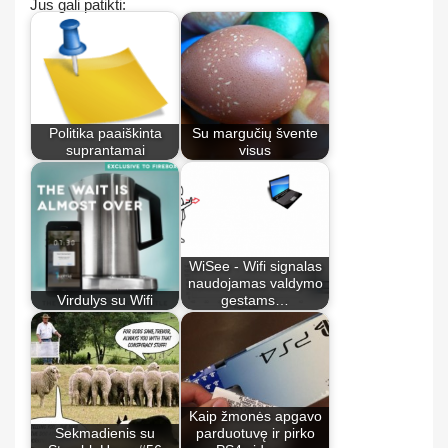
Jus gali patikti:
Politika paaiškinta
Su margučių švente
suprantamai
visus
WiSee - Wifi signalas
naudojamas valdymo
Virdulys su Wifi
gestams…
Kaip žmonės apgavo
Sekmadienis su
parduotuvę ir pirko