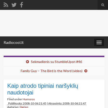
Tog
sear
Search for:
for
Radiocool.lt
Togg
navig
Sekmadienis su StumbleUpon #46
Family Guy – The Bird is the Word (video)
Kaip atrodo tipiniai naršyklių
naudotojai
Filed under
Humoras
Publikuota: 2008-10-06 21:45
|
Atnaujinta: 2008-10-06 21:47
Autorius:
Darius