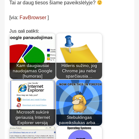
Tai ar daug tiesos šiame paveikslėlyje?
[via:
FavBrowser
]
Jus gali patikti:
Kam daugiausiai
Hitleris sužino, jog
naudojamas Google
Chrome jau nebe
[humoras]
sparčiausia…
Microsoft sukūrė
geriausią Internet
Stebuklingas
Explorer versiją
paveiksliukas arba…