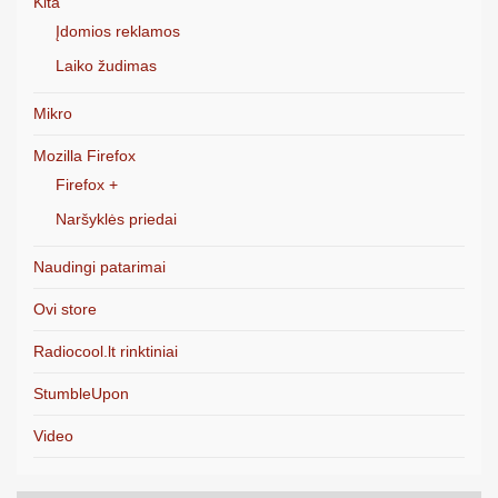
Kita
Įdomios reklamos
Laiko žudimas
Mikro
Mozilla Firefox
Firefox +
Naršyklės priedai
Naudingi patarimai
Ovi store
Radiocool.lt rinktiniai
StumbleUpon
Video