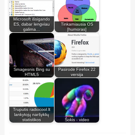
Microsoft išsigando
ES, dabar lengviau
Tinkamiausia OS
galima…
[humoras]
Smagesnis Bing su
Pasirodė Firefox 22
HTML5
versija
Truputis radiocool.lt
lankytojų naršyklių
statistikos
Šokis - video