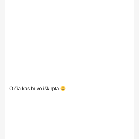
O čia kas buvo iškirpta