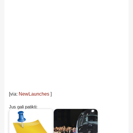
[via:
NewLaunches
]
Jus gali patikti: