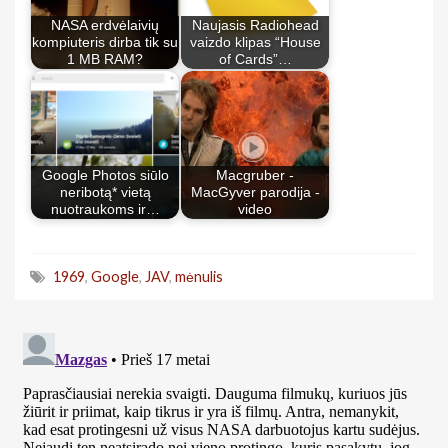
NASA erdvėlaivių
Naujasis Radiohead
kompiuteris dirba tik su
vaizdo klipas “House
1 MB RAM?
of Cards”…
Google Photos siūlo
Macgruber -
neribotą* vietą
MacGyver parodija -
nuotraukoms ir…
video
1969
,
Google
,
JAV
,
mėnulis