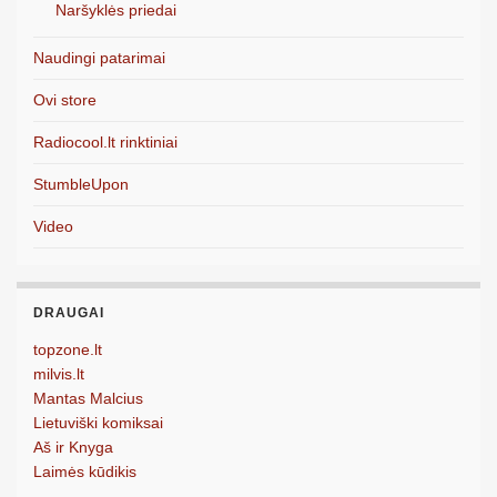
Naršyklės priedai
Naudingi patarimai
Ovi store
Radiocool.lt rinktiniai
StumbleUpon
Video
DRAUGAI
topzone.lt
milvis.lt
Mantas Malcius
Lietuviški komiksai
Aš ir Knyga
Laimės kūdikis