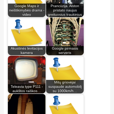
Google Maps ir
Prancūzija. Alston
neištikimybės drama -
pristato naujus
video
greituosius traukinius
Akustinės levitacijos
Google pirmasis
kamera
serveris
Mitų griovėjai
Teleavia type P111 -
suspaudė automobilį
aukštos raiškos…
su 1000km/h…