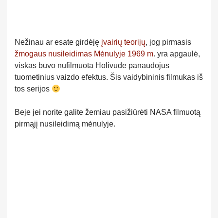
Nežinau ar esate girdėję
įvairių teorijų
, jog pirmasis
žmogaus nusileidimas Mėnulyje 1969 m
. yra apgaulė,
viskas buvo nufilmuota Holivude panaudojus
tuometinius vaizdo efektus. Šis vaidybininis filmukas iš
tos serijos
Beje jei norite galite žemiau pasižiūrėti NASA filmuotą
pirmąjį nusileidimą mėnulyje.