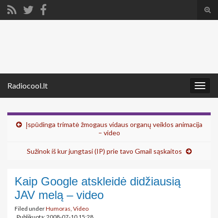
Tog
sear
Search for:
for
Radiocool.lt
Togg
navig
Įspūdinga trimatė žmogaus vidaus organų veiklos animacija
– video
Sužinok iš kur jungtasi (IP) prie tavo Gmail sąskaitos
Kaip Google atskleidė didžiausią
JAV melą – video
Filed under
Humoras
,
Video
Publikuota: 2008-07-10 15:28