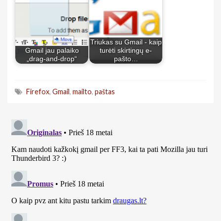
Triukas su Gmail - kaip
Gmail jau palaiko
turėti skirtingų e-
„drag-and-drop“
pašto…
Firefox
,
Gmail
,
mailto
,
paštas