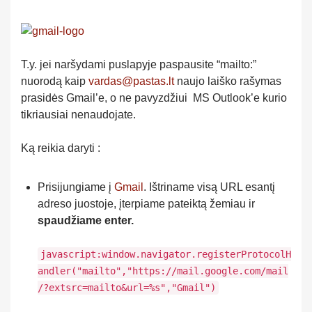
T.y. jei naršydami puslapyje paspausite “mailto:”
nuorodą kaip
vardas@pastas.lt
naujo laiško rašymas
prasidės Gmail’e, o ne pavyzdžiui MS Outlook’e kurio
tikriausiai nenaudojate.
Ką reikia daryti :
Prisijungiame į
Gmail
. Ištriname visą URL esantį
adreso juostoje, įterpiame pateiktą žemiau ir
spaudžiame enter.
javascript:window.navigator.registerProtocolH
andler("mailto","https://mail.google.com/mail
/?extsrc=mailto&url=%s","Gmail")