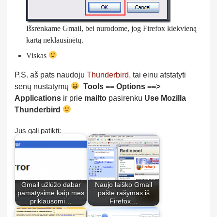
Išsrenkame Gmail, bei nurodome, jog Firefox kiekvieną
kartą neklausinėtų.
Viskas
P.S. aš pats naudoju
Thunderbird
, tai einu atstatyti
senų nustatymų
Tools == Options ==>
Applications
ir prie
mailto
pasirenku
Use Mozilla
Thunderbird
Jus gali patikti:
Gmail užlūžo dabar
Naujo laiško Gmail
pamatysime kaip mes
pašte rašymas iš
priklausomi…
Firefox…