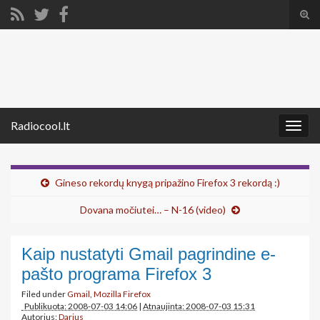
Tog
sear
Search for:
for
Radiocool.lt
Togg
navig
Gineso rekordų knygą pripažino Firefox 3 rekordą :)
Dovana močiutei… – N-16 (video)
Kaip nustatyti Gmail pagrindine e-
pašto programa Firefox 3
Filed under
Gmail
,
Mozilla Firefox
Publikuota: 2008-07-03 14:06
|
Atnaujinta: 2008-07-03 15:31
Autorius:
Darius