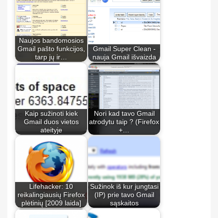
Naujos bandomosios
Gmail pašto funkcijos,
Gmail Super Clean -
tarp jų ir…
nauja Gmail išvaizda
Kaip sužinoti kiek
Nori kad tavo Gmail
Gmail duos vietos
atrodytu taip ? (Firefox
ateityje
+…
Lifehacker: 10
Sužinok iš kur jungtasi
reikalingiausių Firefox
(IP) prie tavo Gmail
plėtinių [2009 laida]
sąskaitos