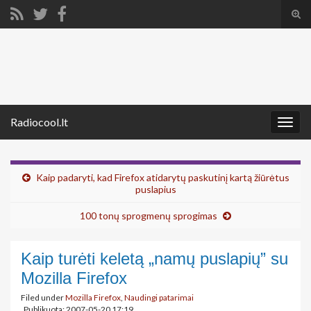
Tog
sear
Search for:
for
Radiocool.lt
Togg
navig
Kaip padaryti, kad Firefox atidarytų paskutinį kartą žiūrėtus
puslapius
100 tonų sprogmenų sprogimas
Kaip turėti keletą „namų puslapių” su
Mozilla Firefox
Filed under
Mozilla Firefox
,
Naudingi patarimai
Publikuota: 2007-05-20 17:19