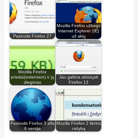
Mozilla Firefox užbėgo
Internet Explorer (IE)
Pasirodė Firefox 27
už akių
Mozilla Firefox
priedai(extension) ir jų
Jau galima atsisiųsti
diegimas
Firefox 13
Pasirodė Firefox 3 alfa
Mozilla Firefox 2 tikrins
6 versija
rašybą