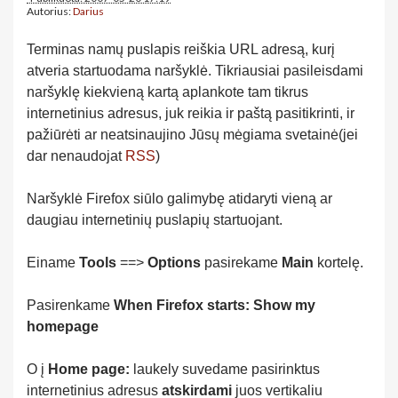
Autorius:
Darius
Terminas namų puslapis reiškia URL adresą, kurį
atveria startuodama naršyklė. Tikriausiai pasileisdami
naršyklę kiekvieną kartą aplankote tam tikrus
internetinius adresus, juk reikia ir paštą pasitikrinti, ir
pažiūrėti ar neatsinaujino Jūsų mėgiama svetainė(jei
dar nenaudojat
RSS
)
Naršyklė Firefox siūlo galimybę atidaryti vieną ar
daugiau internetinių puslapių startuojant.
Einame
Tools
==>
Options
pasirekame
Main
kortelę.
Pasirenkame
When Firefox starts:
Show my
homepage
O į
Home page:
laukely suvedame pasirinktus
internetinius adresus
atskirdami
juos vertikaliu