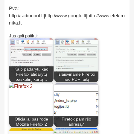
Pvz.:
http://radiocool.lt
|
http://www.google.lt
|
http://www.elektro
nika.lt
Jus gali patikti:
Kaip padaryti, kad
Firefox atidarytų
Išlaisviname Firefox
paskutinį kartą…
nuo PDF failų
Oficialiai pasirodė
Firefox pamiršo
Mozilla Firefox 2
adresą?