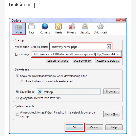
brūkšneliu:
|