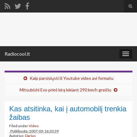
Tog
sear
Search for:
for
Radiocool.lt
Togg
navig
Kaip parsisiųsti iš Youtube video avi formatu
Mitsubishi Evo prieš kirą lekiant 290 km/h greičiu
Kas atsitinka, kai į automobilį trenkia
žaibas
Filed under
Video
Publikuota: 2007-03-16 20:39
Autorius:
Darius