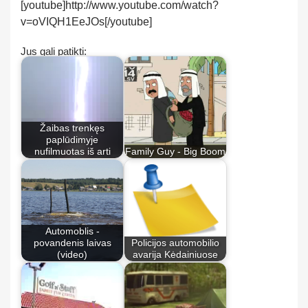
[youtube]http://www.youtube.com/watch?
v=oVIQH1EeJOs[/youtube]
Jus gali patikti:
Žaibas trenkęs
paplūdimyje
nufilmuotas iš arti
Family Guy - Big Boom
Automoblis -
povandenis laivas
Policijos automobilio
(video)
avarija Kėdainiuose