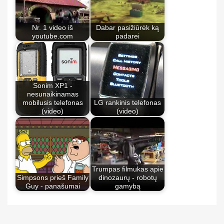
Nr. 1 video iš
Dabar pasižiūrėk ką
youtube.com
padarei
Sonim XP1 -
nesunaikinamas
mobilusis telefonas
LG rankinis telefonas
(video)
(video)
Trumpas filmukas apie
Simpsons prieš Family
dinozaurų - robotų
Guy - panašumai
gamybą