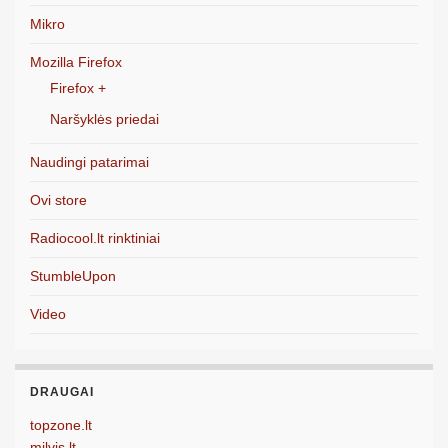
Mikro
Mozilla Firefox
Firefox +
Naršyklės priedai
Naudingi patarimai
Ovi store
Radiocool.lt rinktiniai
StumbleUpon
Video
DRAUGAI
topzone.lt
milvis.lt