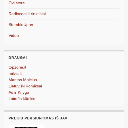
Ovi store
Radiocool.lt rinktiniai
StumbleUpon
Video
DRAUGAI
topzone.lt
milvis.lt
Mantas Malcius
Lietuviški komiksai
Aš ir Knyga
Laimės kūdikis
PREKIŲ PERSIUNTIMAS IŠ JAV