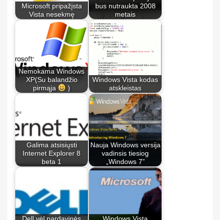
Microsoft pripažįsta
bus nutraukta 2008
Vista nesekmę
metais
Nemokama Windows
XP(Su balandžio
Windows Vista kodas
pirmąja
)
atskleistas
Galima atsisiųsti
Nauja Windows versija
Internet Explorer 8
vadinsis tiesiog
beta 1
„Windows 7”
Dell vėl pardavinės
Windows Vista