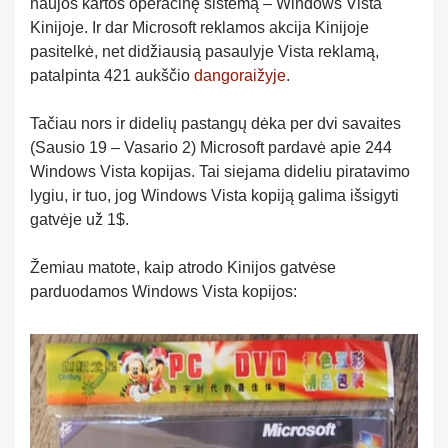
naujos kartos operacinę sistemą – Windows Vista
Kinijoje. Ir dar Microsoft reklamos akcija Kinijoje
pasitelkė, net didžiausią pasaulyje Vista reklamą,
patalpinta 421 aukščio
dangoraižyje
.
Tačiau nors ir didelių pastangų dėka per dvi savaites
(Sausio 19 – Vasario 2) Microsoft pardavė apie 244
Windows Vista kopijas. Tai siejama dideliu piratavimo
lygiu, ir tuo, jog Windows Vista kopiją galima išsigyti
gatvėje už 1$.
Žemiau matote, kaip atrodo Kinijos gatvėse
parduodamos Windows Vista kopijos: