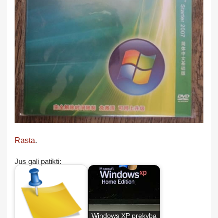
Rasta
.
Jus gali patikti:
Windows XP prekyba