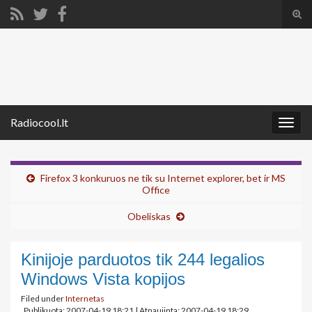
Tog
sear
Search for:
for
Radiocool.lt
Togg
navig
Firefox 3 konkuruos ne tik su Internet explorer, bet ir MS
Office
Obeliskas
Kinijoje parduotos tik 244 legalios
Windows Vista kopijos
Filed under
Internetas
Publikuota: 2007-04-19 18:21
|
Atnaujinta: 2007-04-19 18:29