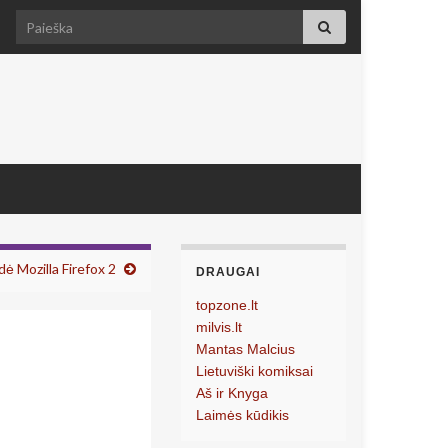
Search for:
odė Mozilla Firefox 2
DRAUGAI
topzone.lt
milvis.lt
Mantas Malcius
Lietuviški komiksai
Aš ir Knyga
Laimės kūdikis