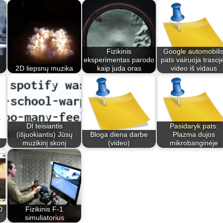
Fizikinis
Google automobili
eksperimentas parodo
pats vairuoja trasoj
2D liepsnų muzika
kaip juda oras
video iš vidaus
DI teisiantis
Pasidaryk pats:
(išjuokiantis) Jūsų
Bloga diena darbe
Plazma dujos
muzikinį skonį
(video)
mikrobanginėje
D
Fizikinis F-1
simuliatorius