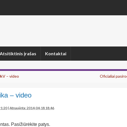
Atsitiktinis įrašas
Kontaktai
kV – video
Oficialiai pasir
ka – video
21:20
|
Atnaujinta: 2014-04-18 18:46
ntas. Pasižiūrėkite patys.