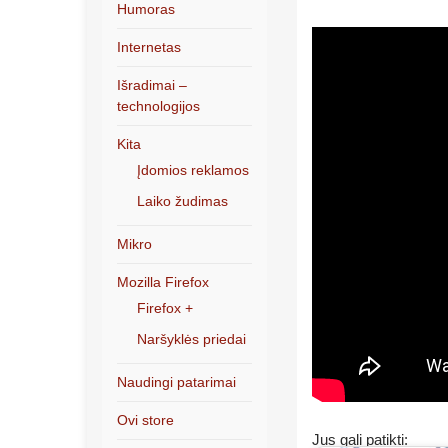
Humoras
Internetas
Išradimai –
technologijos
Kita
Įdomios reklamos
Laiko žudimas
Mikro
Mozilla Firefox
Firefox +
Naršyklės priedai
Naudingi patarimai
Ovi store
Jus gali patikti: