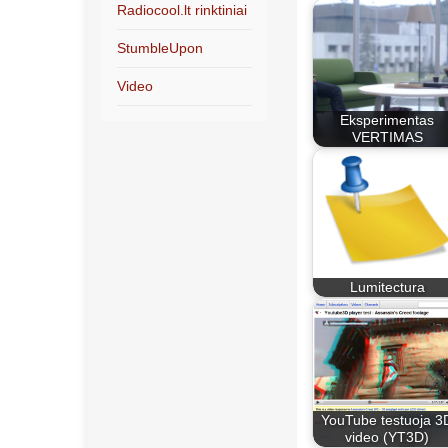
Radiocool.lt rinktiniai
StumbleUpon
Video
Eksperimentas
VERTIMAS
Lumitectura
YouTube testuoja 3
video (YT3D)