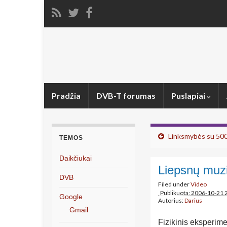
Pradžia
DVB-T forumas
Puslapiai
Linksmybės su 500
TEMOS
Daikčiukai
Liepsnų muzi
DVB
Filed under
Video
Publikuota: 2006-10-21 
Google
Autorius:
Darius
Gmail
Fizikinis eksperime