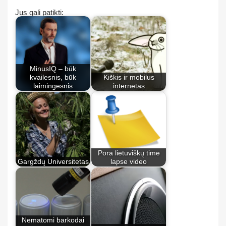
Jus gali patikti:
MinusIQ – būk
kvailesnis, būk
Kiškis ir mobilus
laimingesnis
internetas
Pora lietuviškų time
Gargždų Universitetas
lapse video
Nematomi barkodai