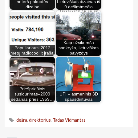
neterš pakuotės
Lietuviškas dizainas iš
dizaino
9 dešimtmečio
Kaip užsikemša
Populiariausi 2012
sankryža, lietuviškas
metų radiocool.lt įrašai
pavyzdys
Priešpriešinis
susidūrimas–2009
UP! – asmeninis 3D
sedanas prieš 1959…
spausdintuvas
dešra
,
direktorius
,
Tadas Vidmantas