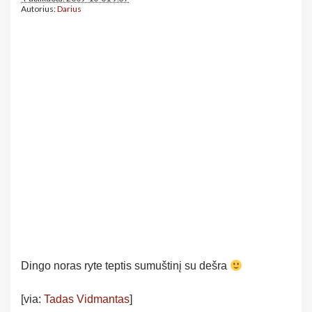
Autorius:
Darius
Dingo noras ryte teptis sumuštinį su dešra
[via:
Tadas Vidmantas
]