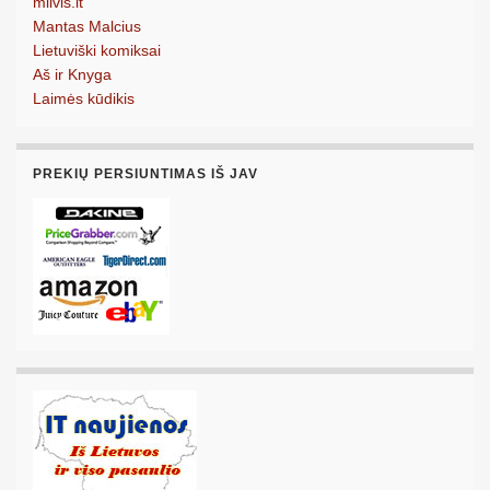
milvis.lt
Mantas Malcius
Lietuviški komiksai
Aš ir Knyga
Laimės kūdikis
PREKIŲ PERSIUNTIMAS IŠ JAV