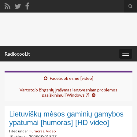
Tog
sear
Search for:
for
Radiocool.lt
Togg
navig
Facebook esmė [video]
Vartotojo žingsnių įrašymas lengvesniam problemos
paaiškinimui [Windows 7]
Lietuviškų mėsos gaminių gamybos
ypatumai [humoras] [HD video]
Filed under
Humoras
,
Video
Publikuota: 2009-10-01 9:37