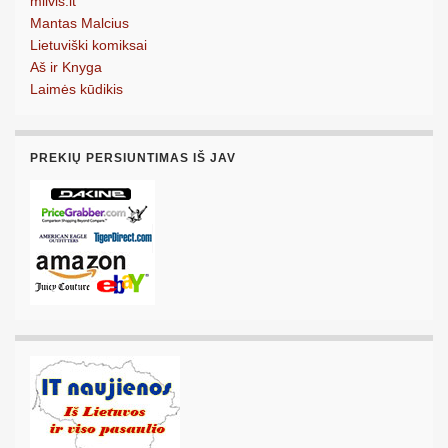
milvis.lt
Mantas Malcius
Lietuviški komiksai
Aš ir Knyga
Laimės kūdikis
PREKIŲ PERSIUNTIMAS IŠ JAV