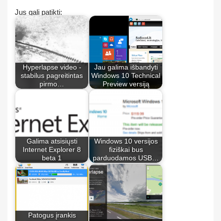
Jus gali patikti:
Hyperlapse video -
Jau galima išbandyti
stabilus pagreitintas
Windows 10 Technical
pirmo…
Preview versiją
Galima atsisiųsti
Windows 10 versijos
Internet Explorer 8
fiziškai bus
beta 1
parduodamos USB…
Patogus įrankis