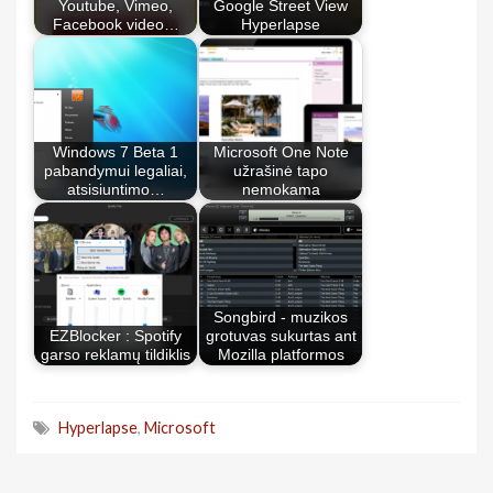
Youtube, Vimeo,
Google Street View
Facebook video…
Hyperlapse
Windows 7 Beta 1
Microsoft One Note
pabandymui legaliai,
užrašinė tapo
atsisiuntimo…
nemokama
Songbird - muzikos
EZBlocker : Spotify
grotuvas sukurtas ant
garso reklamų tildiklis
Mozilla platformos
Hyperlapse
,
Microsoft