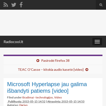
Tog
sear
Search for:
for
Radiocool.lt
Togg
navig
Pasirodė Firefox 38
TEAC O’Casse – kitokia audio kasetė [video]
Microsoft Hyperlapse jau galima
išbandyti patiems [video]
Filed under
Išradimai - technologijos
,
Video
Publikuota: 2015-05-15 14:52
|
Atnaujinta: 2015-05-15 14:53
Autorius:
Darius