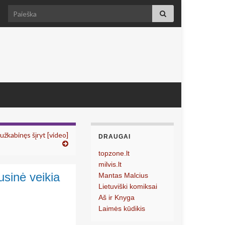
Search for:
žkabinęs šįryt [video]
DRAUGAI
topzone.lt
milvis.lt
rusinė veikia
Mantas Malcius
Lietuviški komiksai
Aš ir Knyga
Laimės kūdikis