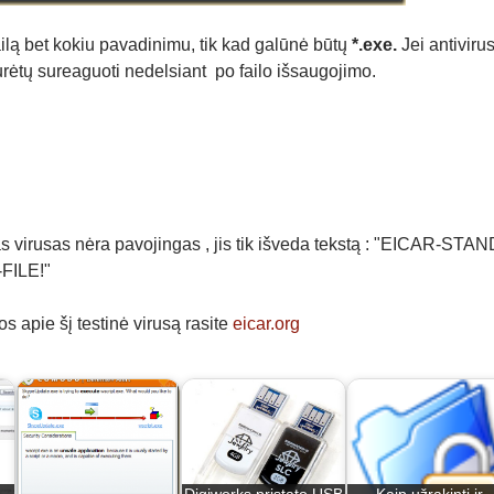
ilą bet kokiu pavadinimu, tik kad galūnė būtų
*.exe.
Jei antivir
 turėtų sureaguoti nedelsiant po failo išsaugojimo.
as virusas nėra pavojingas , jis tik išveda tekstą : "EICAR-ST
FILE!"
s apie šį testinė virusą rasite
eicar.org