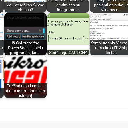
 -
Digiworks pristato USB
Kaip užrakinti ir
Vėl lietuviškas Skype
atmintines su
paslėpti aplankalu
virusas?
integruota…
windows…
Iš Ovi store #4:
Kompiuterinis Virusa
mų
PowerBoot – paleis
tam tikras IT žinių
programas, kai…
Sudėtinga CAPTCHA
testas
Trečiadienio istorija -
dingo internetas [tikra
istorija]