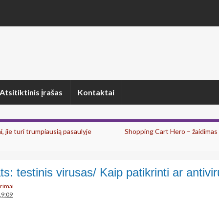
Atsitiktinis įrašas
Kontaktai
i, jie turi trumpiausią pasaulyje
Shopping Cart Hero – žaidimas u
s: testinis virusas/ Kaip patikrinti ar antivi
arimai
19:09