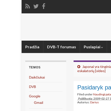
Pradžia
DVB-T forumas
Puslapiai
Japonai yra tinginia
TEMOS
eskalatorių [video]
Daikčiukai
Pasidaryk pat
DVB
Filed under
Naudingi pat
Google
Publikuota: 2009-02-27 
Autorius:
Darius
Gmail