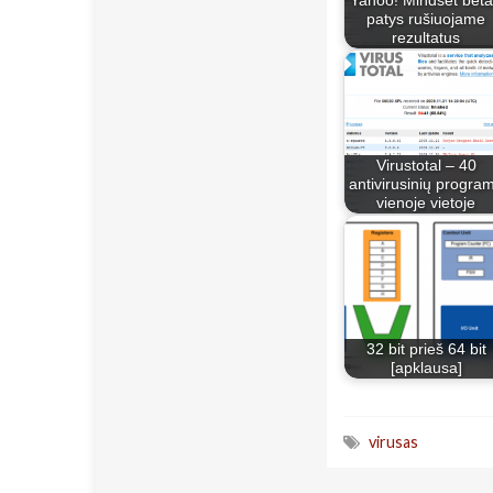
Yahoo! Mindset beta
patys rušiuojame
rezultatus
Virustotal – 40
antivirusinių progra
vienoje vietoje
32 bit prieš 64 bit
[apklausa]
virusas