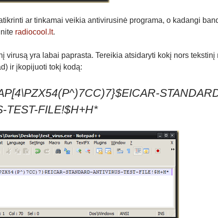
atikrinti ar tinkamai veikia antivirusinė programa, o kadangi band
inite
radiocool.lt
.
nį virusą yra labai paprasta. Tereikia atsidaryti kokį nors tekstinį
 ir įkopijuoti tokį kodą:
P[4\PZX54(P^)7CC)7}$EICAR-STANDARD
-TEST-FILE!$H+H*