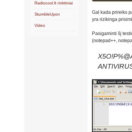
Radiocool.lt rinktiniai
Gal kada prireiks p
StumbleUpon
yra rizikinga prisim
Video
Pasigaminti šį testi
(notepad++, notepad)
X5O!P%@A
ANTIVIRUS