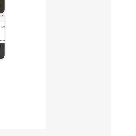
s
s -