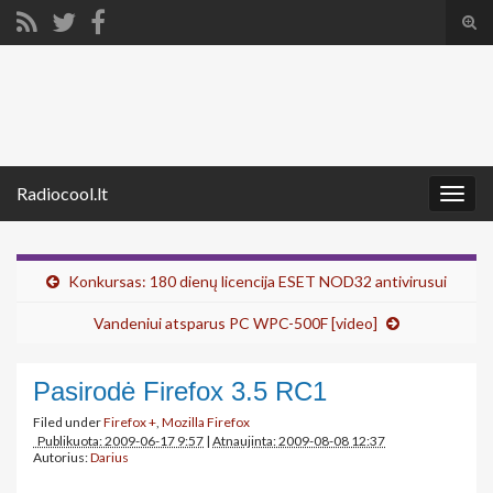
Tog
sear
Search for:
for
Radiocool.lt
Togg
navig
Konkursas: 180 dienų licencija ESET NOD32 antivirusui
Vandeniui atsparus PC WPC-500F [video]
Pasirodė Firefox 3.5 RC1
Filed under
Firefox +
,
Mozilla Firefox
Publikuota: 2009-06-17 9:57
|
Atnaujinta: 2009-08-08 12:37
Autorius:
Darius