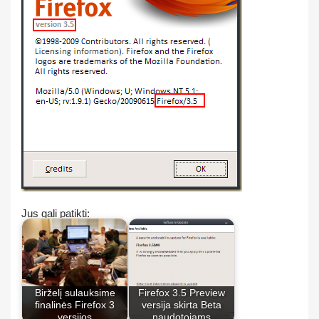
Jus gali patikti:
Birželį sulauksime
Firefox 3.5 Preview
finalinės Firefox 3
versija skirta Beta
versijos
naudotojams