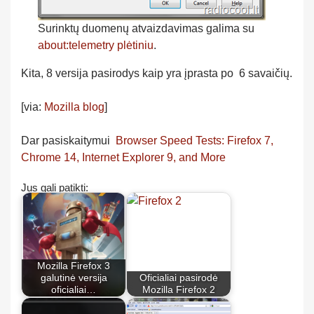
Surinktų duomenų atvaizdavimas galima su
about:telemetry plėtiniu
.
Kita, 8 versija pasirodys kaip yra įprasta po 6 savaičių.
[via:
Mozilla blog
]
Dar pasiskaitymui
Browser Speed Tests: Firefox 7,
Chrome 14, Internet Explorer 9, and More
Jus gali patikti:
Mozilla Firefox 3
galutinė versija
Oficialiai pasirodė
oficialiai…
Mozilla Firefox 2