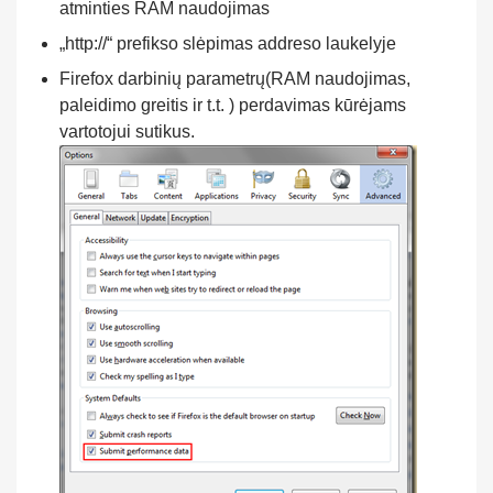
atminties RAM naudojimas
„http://“ prefikso slėpimas addreso laukelyje
Firefox darbinių parametrų(RAM naudojimas,
paleidimo greitis ir t.t. ) perdavimas kūrėjams
vartotojui sutikus.