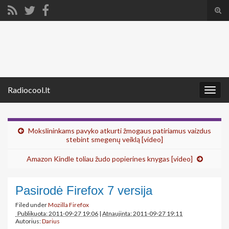
Tog
sear
Search for:
for
Radiocool.lt
Togg
navig
Mokslininkams pavyko atkurti žmogaus patiriamus vaizdus
stebint smegenų veiklą [video]
Amazon Kindle toliau žudo popierines knygas [video]
Pasirodė Firefox 7 versija
Filed under
Mozilla Firefox
Publikuota: 2011-09-27 19:06
|
Atnaujinta: 2011-09-27 19:11
Autorius:
Darius