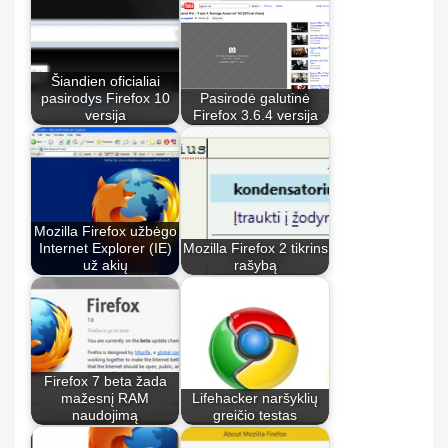
Šiandien oficialiai
pasirodys Firefox 10
Pasirodė galutinė
versija
Firefox 3.6.4 versija
Mozilla Firefox užbėgo
Internet Explorer (IE)
Mozilla Firefox 2 tikrins
už akių
rašybą
Firefox 7 beta žada
mažesnį RAM
Lifehacker naršyklių
naudojimą
greičio testas