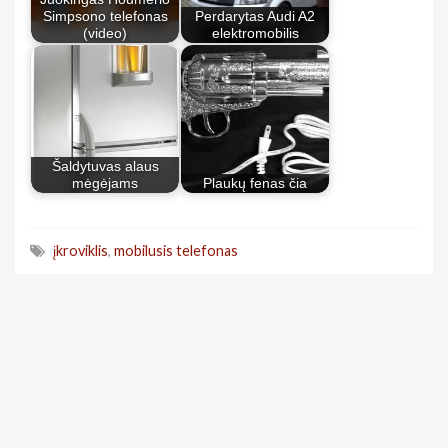
Simpsono telefonas
Perdarytas Audi A2
(video)
elektromobilis
Šaldytuvas alaus
mėgėjams
Plaukų fenas čia
įkroviklis
,
mobilusis telefonas