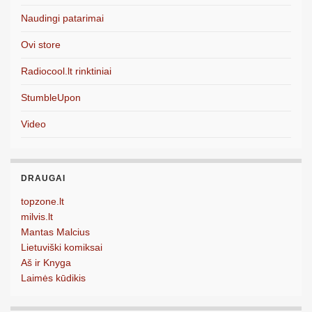
Naudingi patarimai
Ovi store
Radiocool.lt rinktiniai
StumbleUpon
Video
DRAUGAI
topzone.lt
milvis.lt
Mantas Malcius
Lietuviški komiksai
Aš ir Knyga
Laimės kūdikis