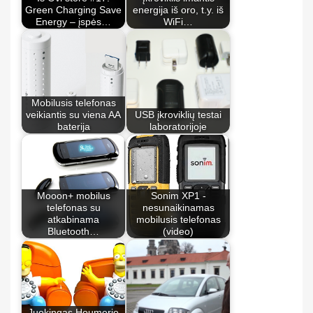
Green Charging Save
energija iš oro, t.y. iš
Energy – įspės…
WiFi…
Mobilusis telefonas
veikiantis su viena AA
USB įkroviklių testai
baterija
laboratorijoje
Mooon+ mobilus
Sonim XP1 -
telefonas su
nesunaikinamas
atkabinama
mobilusis telefonas
Bluetooth…
(video)
Juokingas Houmerio