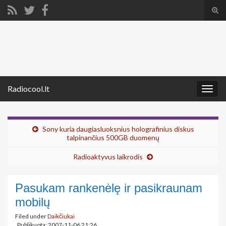
Tog
sear
Search for:
for
Radiocool.lt
Togg
navig
Sony kuria daugiasluoksnius holografinius diskus
talpinančius 500GB duomenų
Radioaktyvus laikrodis
Pasukam rankenėlę ir pasikraunam
mobilų
Filed under
Daikčiukai
Publikuota: 2007-11-06 21:26