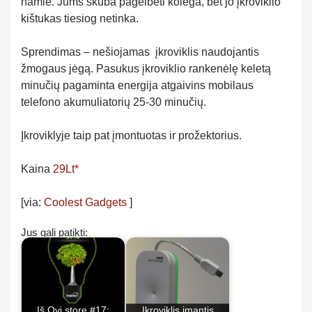
namie. Jums skuba pagelbėti kolega, bet jo įkroviklio
kištukas tiesiog netinka.
Sprendimas – nešiojamas įkroviklis naudojantis
žmogaus jėgą. Pasukus įkroviklio rankenėlę keletą
minučių pagaminta energija atgaivins mobilaus
telefono akumuliatorių 25-30 minučių.
Įkroviklyje taip pat įmontuotas ir prožektorius.
Kaina
29Lt*
[via:
Coolest Gadgets
]
Jus gali patikti:
Iš Ovi store #17:
Įkroviklis imantis