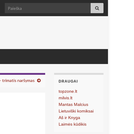
Search for:
 trimatis naršymas
DRAUGAI
topzone.lt
milvis.lt
Mantas Malcius
Lietuviški komiksai
Aš ir Knyga
Laimės kūdikis