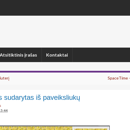
Atsitiktinis įrašas
Kontaktai
iuterį
SpaceTime –
s sudarytas iš paveiksliukų
s
15:44