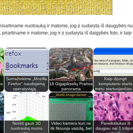
risiartiname nuotrauką ir matome, jog ji sudaryta iš daugybės nuo
riartiname ir matome, jog ir ji sudaryta iš daigybės foto, ir taip
Sumažinkime „Mozilla
Kaip išjungti
us
Firefox“ naudojamą
18 Gigapikselių Prahos
kompiuterio starto
operatyviąją…
panorama
metu startuojančia
Norint gauti 3D
Video kamera kuri ne
Paveiksliukas iš
nuotrauką mums
tik fiksuoja vaizdą, bet
daugiau nei 1 trilijo