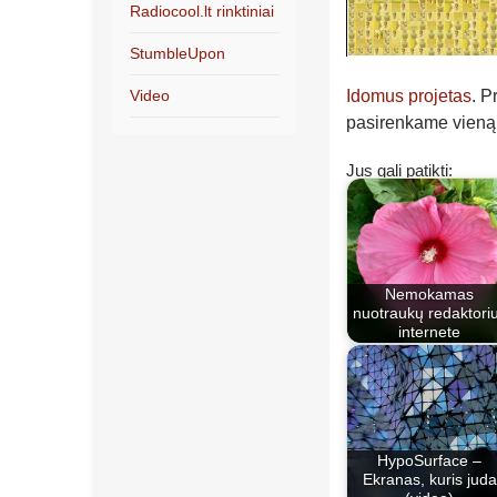
Radiocool.lt rinktiniai
StumbleUpon
Video
Idomus projetas
. P
pasirenkame vieną, p
Jus gali patikti:
Nemokamas
nuotraukų redaktori
internete
HypoSurface –
Ekranas, kuris juda