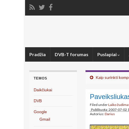
Pradžia
DVB-T forumas
Puslapiai
Kaip surinkti komp
TEMOS
Daikčiukai
Paveiksliuka
DVB
Filed under
Laiko žudima
Publikuota: 2007-07-02 
Google
Autorius:
Darius
Gmail