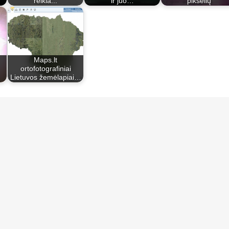
reikia...
ir juo…
pikselių
Maps.lt
ortofotografiniai
Lietuvos žemėlapiai…