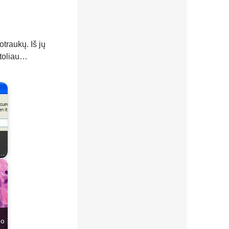
traukų. Iš jų
 toliau…
s…
no