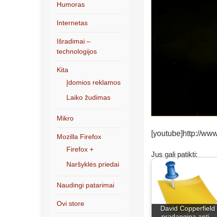
Humoras
Internetas
Išradimai –
technologijos
Kita
Įdomios reklamos
Laiko žudimas
Mikro
[youtube]http://w
Mozilla Firefox
Firefox +
Jus gali patikti:
Naršyklės priedai
Naudingi patarimai
Ovi store
David Copperfield
pradangina antį -