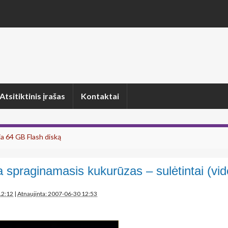
Atsitiktinis įrašas
Kontaktai
 64 GB Flash diską
 spraginamasis kukurūzas – sulėtintai (vid
12:12
|
Atnaujinta: 2007-06-30 12:53