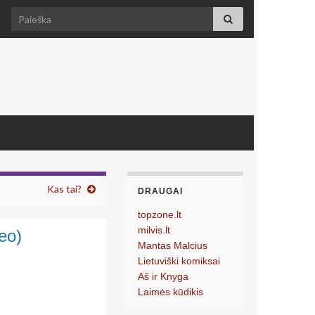
Search for:
Kas tai?
DRAUGAI
topzone.lt
milvis.lt
eo)
Mantas Malcius
Lietuviški komiksai
Aš ir Knyga
Laimės kūdikis