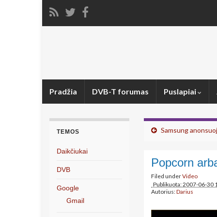
Pradžia
DVB-T forumas
Puslapiai
Samsung anonsuoja
TEMOS
Daikčiukai
Popcorn arba
DVB
Filed under
Video
Publikuota: 2007-06-30 
Google
Autorius:
Darius
Gmail