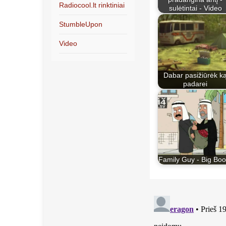
Radiocool.lt rinktiniai
sulėtintai - Video
StumbleUpon
Video
Dabar pasižiūrėk k
padarei
Family Guy - Big Bo