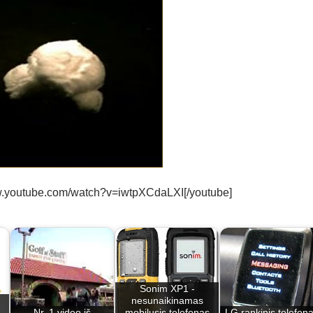
ww.youtube.com/watch?v=iwtpXCdaLXI[/youtube]
Sonim XP1 -
nesunaikinamas
Nr. 1 video iš
mobilusis telefonas
LG rankinis telefon