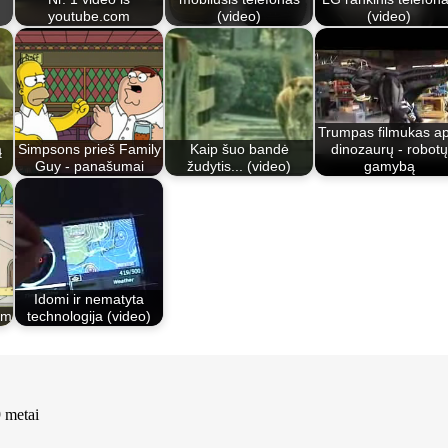
youtube.com
(video)
(video)
Trumpas filmukas ap
ą
Simpsons prieš Family
Kaip šuo bandė
dinozaurų - robotų
Guy - panašumai
žudytis... (video)
gamybą
Idomi ir nematyta
om
technologija (video)