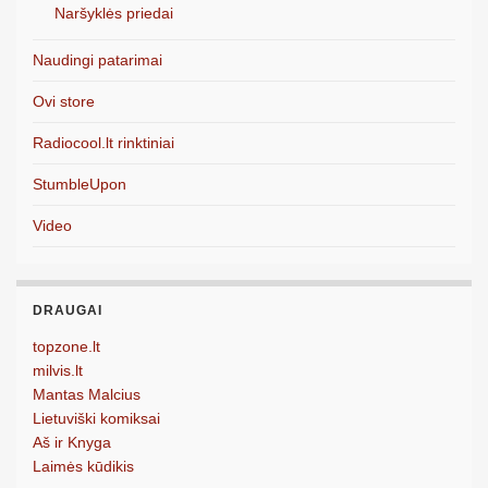
Naršyklės priedai
Naudingi patarimai
Ovi store
Radiocool.lt rinktiniai
StumbleUpon
Video
DRAUGAI
topzone.lt
milvis.lt
Mantas Malcius
Lietuviški komiksai
Aš ir Knyga
Laimės kūdikis