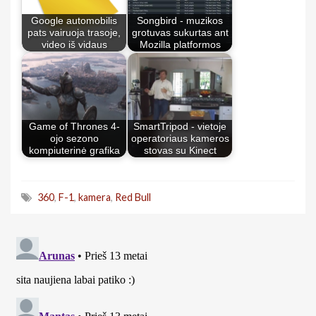
Google automobilis
Songbird - muzikos
pats vairuoja trasoje,
grotuvas sukurtas ant
video iš vidaus
Mozilla platformos
Game of Thrones 4-
SmartTripod - vietoje
ojo sezono
operatoriaus kameros
kompiuterinė grafika
stovas su Kinect
360
,
F-1
,
kamera
,
Red Bull