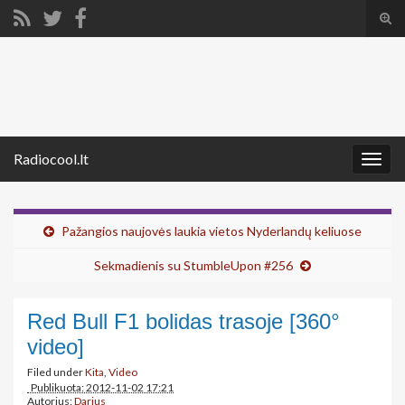
Tog
sear
Search for:
for
Radiocool.lt
Togg
navig
Pažangios naujovės laukia vietos Nyderlandų keliuose
Sekmadienis su StumbleUpon #256
Red Bull F1 bolidas trasoje [360°
video]
Filed under
Kita
,
Video
Publikuota: 2012-11-02 17:21
Autorius:
Darius