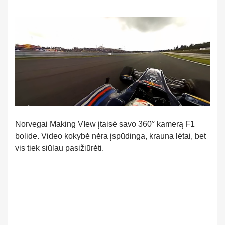
Norvegai Making VIew įtaisė savo 360° kamerą F1
bolide. Video kokybė nėra įspūdinga, krauna lėtai, bet
vis tiek siūlau pasižiūrėti.