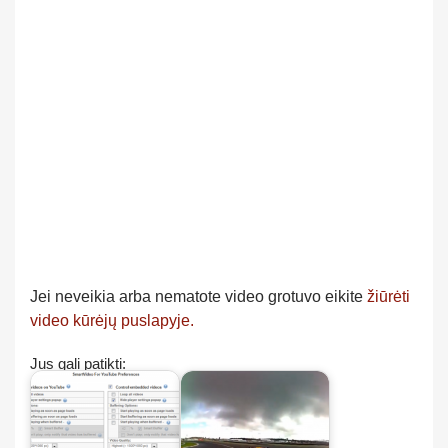
Jei neveikia arba nematote video grotuvo eikite
žiūrėti
video kūrėjų puslapyje.
Jus gali patikti: