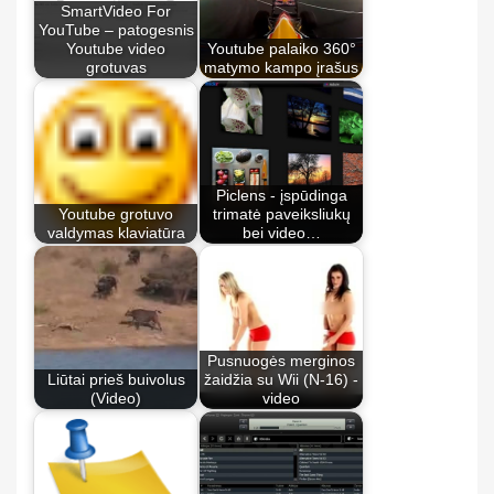
SmartVideo For
YouTube – patogesnis
Youtube video
Youtube palaiko 360°
grotuvas
matymo kampo įrašus
Piclens - įspūdinga
Youtube grotuvo
trimatė paveiksliukų
valdymas klaviatūra
bei video…
Pusnuogės merginos
Liūtai prieš buivolus
žaidžia su Wii (N-16) -
(Video)
video