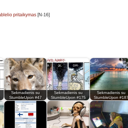
ablelio pritaikymas
[N-16]
Sekmadienis su
Sekmadienis su
Sekmadienis su
StumbleUpon #47
StumbleUpon #175
StumbleUpon #18