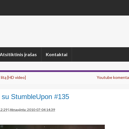
Atsitiktinis įrašas
Kontaktai
litą [HD video]
Youtube komenta
 su StumbleUpon #135
n
12:29
|
Atnaujinta: 2010-07-04 14:39