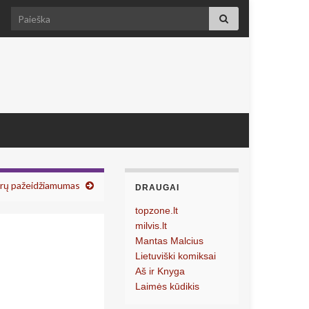
Search for:
rų pažeidžiamumas
DRAUGAI
topzone.lt
milvis.lt
Mantas Malcius
Lietuviški komiksai
Aš ir Knyga
Laimės kūdikis