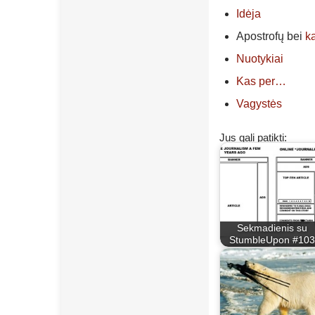
Idėja
Apostrofų bei
k
Nuotykiai
Kas per…
Vagystės
Jus gali patikti:
Sekmadienis su
StumbleUpon #103