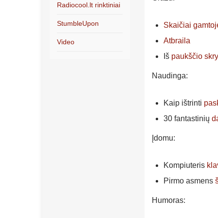
Radiocool.lt rinktiniai
StumbleUpon
Skaičiai gamtoj
Atbraila
Video
Iš
paukščio skr
Naudinga:
Kaip ištrinti
pas
30 fantastinių
d
Įdomu:
Kompiuteris
kla
Pirmo asmens
Humoras: