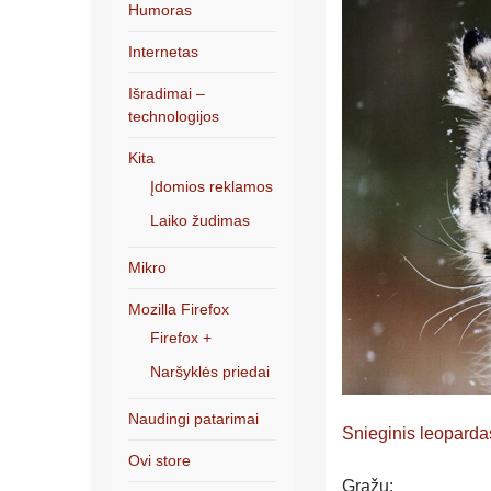
Humoras
Internetas
Išradimai –
technologijos
Kita
Įdomios reklamos
Laiko žudimas
Mikro
Mozilla Firefox
Firefox +
Naršyklės priedai
Naudingi patarimai
Snieginis leoparda
Ovi store
Gražu: