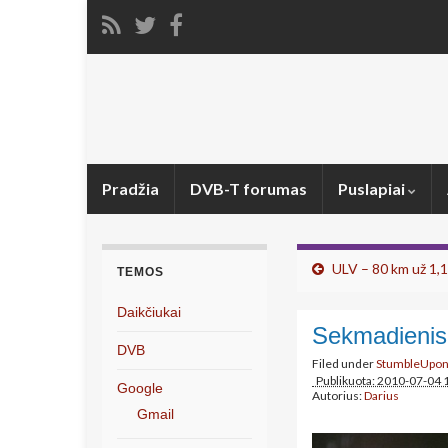
Pradžia
DVB-T forumas
Puslapiai
ULV – 80 km už 1,1 
TEMOS
Daikčiukai
Sekmadienis
DVB
Filed under
StumbleUpo
Publikuota: 2010-07-04 
Google
Autorius:
Darius
Gmail