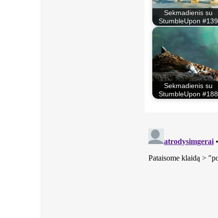
Sekmadienis su
StumbleUpon #139
Sekmadienis su
StumbleUpon #188