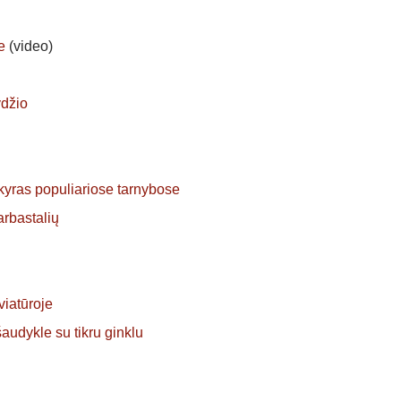
e
(video)
ydžio
kyras populiariose tarnybose
arbastalių
viatūroje
šaudykle su tikru ginklu