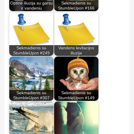
Optinė iliuzija su garsu
Sekmadienis su
ir vandeniu
StumbleUpon #166
Sekmadienis su
Vandens levitacijos
StumbleUpon #249
iliuzija
Sekmadienis su
Sekmadienis su
StumbleUpon #307
StumbleUpon #149