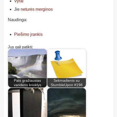
Vyrai
Jie
neturės merginos
Naudinga:
Piešimo įrankis
Jus gali patikti:
Pats gražiausias
Sekmadienis su
vandens krioklys
StumbleUpon #198