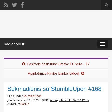
Tog
sear
Search for:
for
Radiocool.lt
Togg
navig
Pasirodė paskutinė Firefox 4.0 beta – 12
Apiplėšimas Kinijos banke [video]
Sekmadienis su StumbleUpon #168
Filed under
StumbleUpon
Publikuota: 2011-02-27 10:38
|
Atnaujinta: 2011-02-27 12:39
Autorius:
Darius