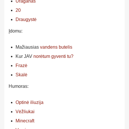
Uraganas
20
Draugystė
Įdomu:
Mažiausias
vandens butelis
Kur JAV
norėtum gyventi tu?
Frazė
Skalė
Humoras:
Optinė iliuzija
Vėžliukai
Minecraft