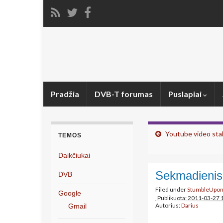
Pradžia
DVB-T forumas
Puslapiai
Youtube video stab
TEMOS
Daikčiukai
Sekmadienis
DVB
Filed under
StumbleUpo
Google
Publikuota: 2011-03-27 
Autorius:
Darius
Gmail