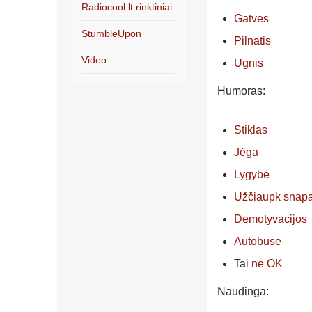
Radiocool.lt rinktiniai
Gatvės
StumbleUpon
Pilnatis
Video
Ugnis
Humoras:
Stiklas
Jėga
Lygybė
Užčiaupk snap
Demotyvacijos
Autobuse
Tai
ne OK
Naudinga: