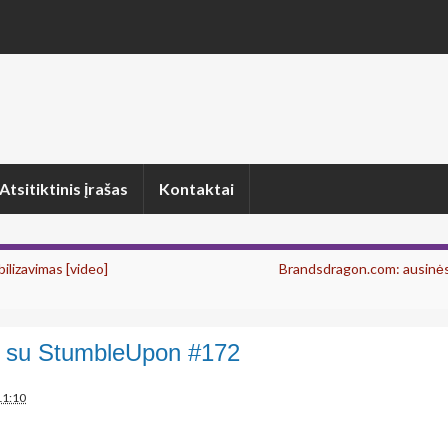
Atsitiktinis įrašas
Kontaktai
ilizavimas [video]
Brandsdragon.com: ausinės
 su StumbleUpon #172
n
11:10