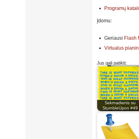
Programų katal
Įdomu:
Geriausi
Flash 
Virtualus piani
Jus gali patikti:
Sekmadienis su
StumbleUpon #49