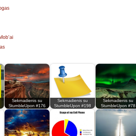
ogas
Mob’ai
nas
Sekmadienis su
Sekmadienis su
Sekmadienis su
StumbleUpon #176
StumbleUpon #198
StumbleUpon #78