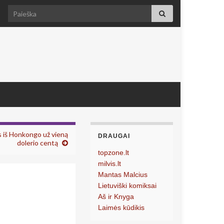
Search for:
 iš Honkongo už vieną
DRAUGAI
dolerio centą
topzone.lt
milvis.lt
Mantas Malcius
Lietuviški komiksai
Aš ir Knyga
Laimės kūdikis