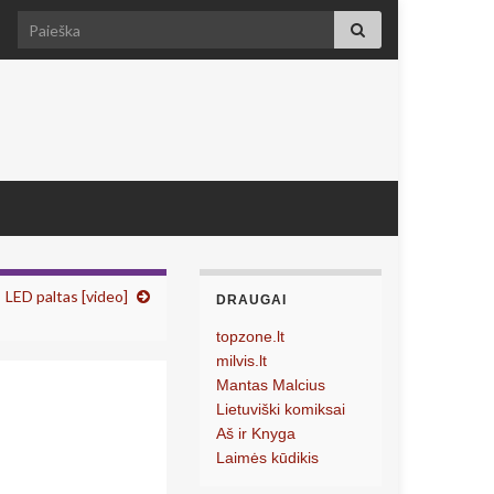
Search for:
LED paltas [video]
DRAUGAI
topzone.lt
milvis.lt
Mantas Malcius
Lietuviški komiksai
Aš ir Knyga
Laimės kūdikis