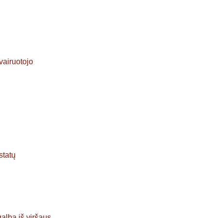
vairuotojo
statų
alba iš viršaus