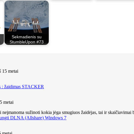
Sekmadienis su
StumbleUpon #73