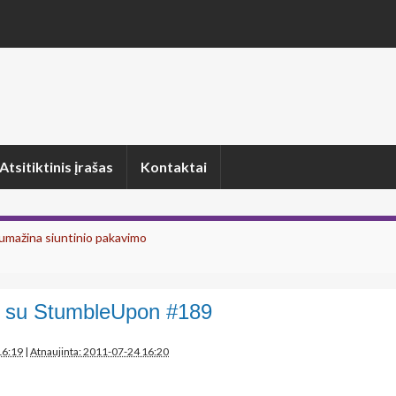
Atsitiktinis įrašas
Kontaktai
 sumažina siuntinio pakavimo
 su StumbleUpon #189
n
16:19
|
Atnaujinta: 2011-07-24 16:20