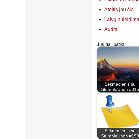
Ateitis jau čia
Laivų nuleidim
Audra
Jus gali patikti:
Sekmadienis su
StumbleUpon #315
Sekmadienis su
StumbleUpon #199