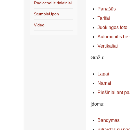
Radiocool.lt rinktiniai
Panašūs
StumbleUpon
Tarifai
Video
Juokingos foto
Automobilis be 
Vertikaliai
Gražu:
Lapai
Namai
Piešiniai ant pa
Įdomu:
Bandymas
Biliardas su pag