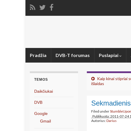
Pradžia
DVB-T forumas
Puslapiai
Kaip kinai stipriai
TEMOS
išlaidas
Daikčiukai
Sekmadienis
DVB
Filed under
StumbleUpo
Google
Publikuota: 2011-07-24 
Autorius:
Darius
Gmail