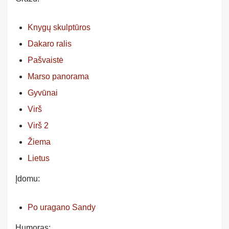
Knygų skulptūros
Dakaro ralis
Pašvaistė
Marso panorama
Gyvūnai
Virš
Virš 2
Žiema
Lietus
Įdomu:
Po uragano Sandy
Humoras: