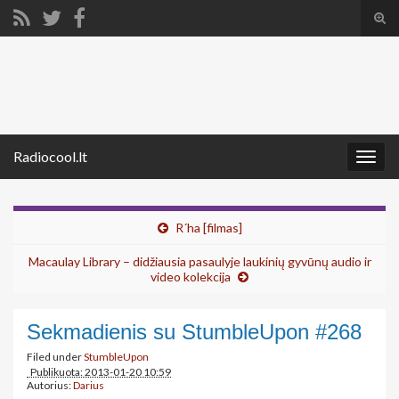
Tog
sear
Search for:
for
Radiocool.lt
Togg
navig
R´ha [filmas]
Macaulay Library – didžiausia pasaulyje laukinių gyvūnų audio ir
video kolekcija
Sekmadienis su StumbleUpon #268
Filed under
StumbleUpon
Publikuota: 2013-01-20 10:59
Autorius:
Darius