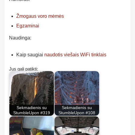
Žmogaus voro mėmės
Egzaminai
Naudinga:
Kaip saugiai
naudotis viešais WiFi tinklais
Jus gali patikti:
Sekmadienis su
Sekmadienis su
StumbleUpon #319
StumbleUpon #108