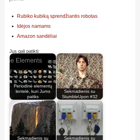
Rubiko kubiką sprendžiantis robotas
Idėjos namams
Amazon sandėliai
Jus gali patikti:
Periodinė elementų
lentelė, kuri Jums
Sekmadienis su
patiks
StumbleUpon #32
Sekmadienis su
Sekmadienis su