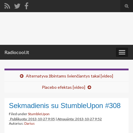
Tog
sear
Search for:
for
Radiocool.lt
Togg
navig
Alternatyva žibintams švienčiantys takai [video]
Placebo efektas [video]
Sekmadienis su StumbleUpon #308
Filed under
StumbleUpon
Publikuota: 2013-10-27 9:05
|
Atnaujinta: 2013-10-27 9:52
Autorius:
Darius